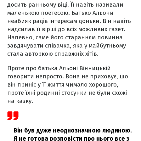
досить ранньому віці. Її навіть називали
маленькою поетесою. Батько Альони
неабияк радів інтересам доньки. Він навіть
надсилав її вірші до всіх можливих газет.
Напевно, саме його старанням повинна
завдячувати співачка, яка у майбутньому
стала авторкою справжніх хітів.
Проте про батька Альоні Вінницькій
говорити непросто. Вона не приховує, що
він приніс у її життя чимало хорошого,
проте їхні родинні стосунки не були схожі
на казку.
Він був дуже неоднозначною людиною.
Я не готова розповісти про нього все з