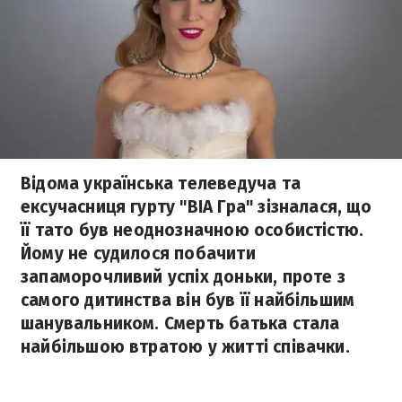
Відома українська телеведуча та
ексучасниця гурту "ВІА Гра" зізналася, що
її тато був неоднозначною особистістю.
Йому не судилося побачити
запаморочливий успіх доньки, проте з
самого дитинства він був її найбільшим
шанувальником. Смерть батька стала
найбільшою втратою у житті співачки.