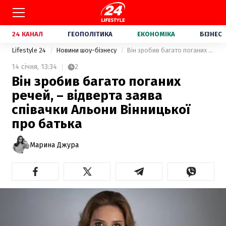
24 КАНАЛ
ГЕОПОЛІТИКА
ЕКОНОМІКА
БІЗНЕС
Lifestyle 24
Новини шоу-бізнесу
Він зробив багато поганих речей, – відверта заява співачки Альони Вінницької про батька
14 січня,
13:34
2
Він зробив багато поганих
речей, – відверта заява
співачки Альони Вінницької
про батька
Марина Джура