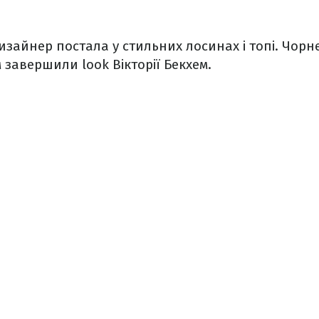
зайнер постала у стильних лосинах і топі. Чорне 
завершили look Вікторії Бекхем.