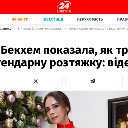
ФІНАНСИ
ІНВЕСТИЦІЇ
НЕРУХОМІСТЬ
ПРАВ
бізнесу
Вікторія Бекхем показала, як тренує свою легендарну розтяжку: 
 Бекхем показала, як т
ендарну розтяжку: від