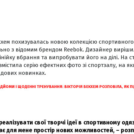
кхем похизувалась новою колекцією спортивного 
льно з відомим брендом Reebok. Дизайнер виріш
нійку вбрання та випробувати його на ділі. На ст
озмістила серію ефектних фото зі спортзалу, на я
ендових новинках.
ІДЙОМИ І ЩОДЕННІ ТРЕНУВАННЯ: ВІКТОРІЯ БЕКХЕМ РОЗПОВІЛА, ЯК П
реалізувати свої творчі ідеї в спортивному одяз
ає для мене простір нових можливостей,
– розп