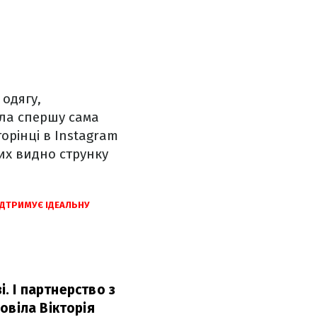
одягу,
ила спершу сама
орінці в Instagram
ких видно струнку
ІДТРИМУЄ ІДЕАЛЬНУ
і. І партнерство з
овіла Вікторія