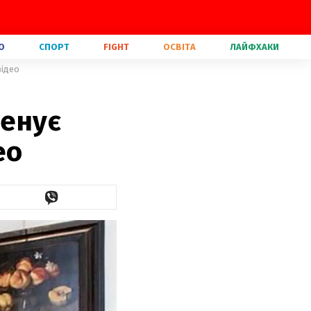
О
СПОРТ
FIGHT
ОСВІТА
ЛАЙФХАКИ
відео
ренує
ео