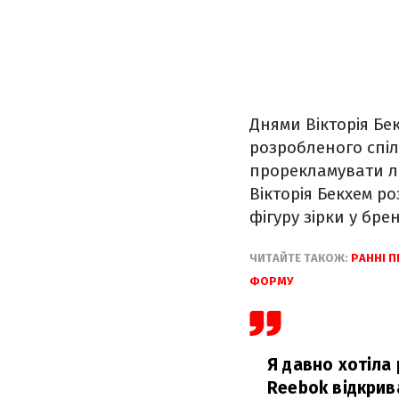
Днями Вікторія Бе
розробленого спі
прорекламувати лі
Вікторія Бекхем р
фігуру зірки у бр
ЧИТАЙТЕ ТАКОЖ:
РАННІ П
ФОРМУ
Я давно хотіла 
Reebok відкрив