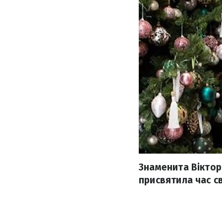
Знаменита Віктор
присвятила час с