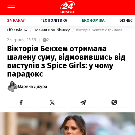
24 КАНАЛ
ГЕОПОЛІТИКА
ЕКОНОМІКА
БІЗНЕС
Lifestyle 24
Новини шоу-бізнесу
Вікторія Бекхем отримала шалену суму, відмовившись від виступів з Spice Girls: у чому парадокс
2 червня,
15:39
2
Вікторія Бекхем отримала
шалену суму, відмовившись від
виступів з Spice Girls: у чому
парадокс
Марина Джура