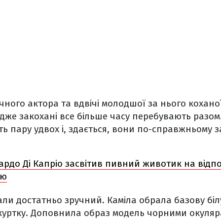
чного актора та вдвічі молодшої за нього кохан
адже закохані все більше часу перебувають разом
ь пару удвох і, здається, вони по-справжньому з
рдо Ді Капріо засвітив пивний животик на відпо
ою
али достатньо зручний. Каміла обрала базову біл
 куртку. Доповнила образ модель чорними окуляр