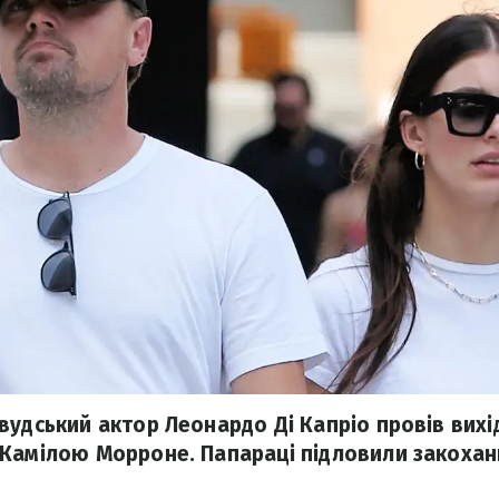
удський актор Леонардо Ді Капріо провів вихід
Камілою Морроне. Папараці підловили закохан