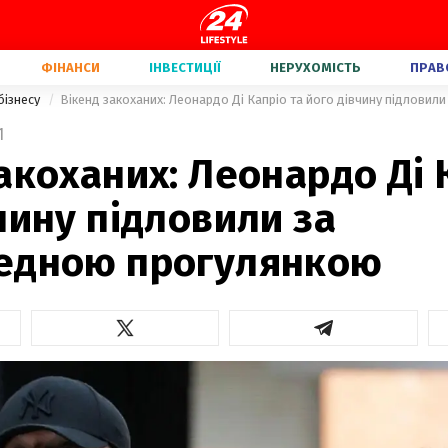
ФІНАНСИ
ІНВЕСТИЦІЇ
НЕРУХОМІСТЬ
ПРАВ
бізнесу
1
акоханих: Леонардо Ді 
чину підловили за
едною прогулянкою