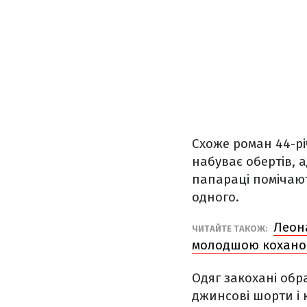
Схоже роман 44-рі
набуває обертів, 
папараці помічают
одного.
Леона
ЧИТАЙТЕ ТАКОЖ:
молодшою кохан
Одяг закохані обр
джинсові шорти і