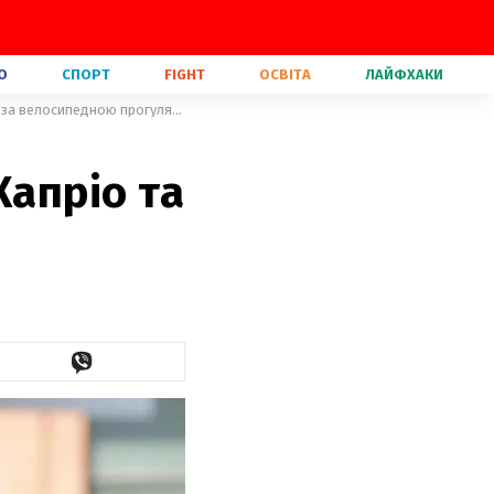
О
СПОРТ
FIGHT
ОСВІТА
ЛАЙФХАКИ
Вікенд закоханих: Леонардо Ді Капріо та його дівчину підловили за велосипедною прогулянкою
Капріо та