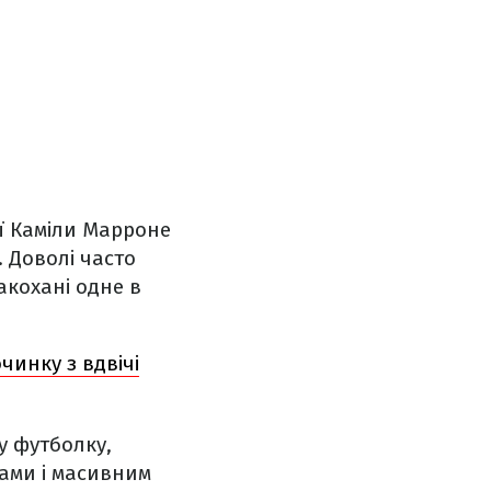
ої Каміли Марроне
. Доволі часто
акохані одне в
чинку з вдвічі
у футболку,
ами і масивним