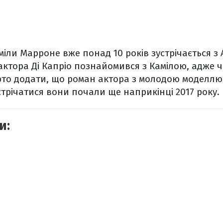
міли Марроне вже понад 10 років зустрічається з 
актора Ді Капріо познайомився з Камілою, адже ч
арто додати, що роман актора з молодою моделлю
стрічатися вони почали ще наприкінці 2017 року.
и: