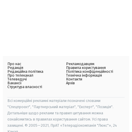
Про нас
Рекламодавцям
Редакція
Правила користування
Редакційна політика
Політика конфіденційності
Про телеканал
Технічна інформація
Телеведучі
Контакти
Вакансії
Архів
Структура власності
Всі комерційні рекламні матеріали позначені словами
"Спецпроєкт", "Партнерський матеріал", "Експерт", "Позиція".
Детальніше щодо реклами та правил цитування можна
ознайомитись в правилах користування сайтом. Усі права
захищені. © 2005—2021, ПрАТ «Телерадіокомпанія "Люкс"», 24
Канал.