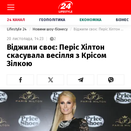
24 КАНАЛ
ГЕОПОЛІТИКА
ЕКОНОМІКА
БІЗНЕС
Lifestyle 24
Новини шоу-бізнесу
Віджили своє: Періс Хілтон скасувала весілля з Крісом Зілкою
20 листопада,
14:23
2
Віджили своє: Періс Хілтон
скасувала весілля з Крісом
Зілкою