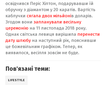
освідчився Періс Хілтон, подарувавши їй
обручку з діамантом у 20 каратів. Вартість
каблучки
сягала двох мільйоні
в доларів.
Згодом вони
запланували весільну
церемонію
на 11 листопада 2018 року.
Однак світська левиця вирішила
перенести
дату шлюбу
на наступний рік, пояснивши
це божевільним графіком. Тепер, як
виявилося, весілля зовсім не буде.
Пов'язані теми:
LIFESTYLE