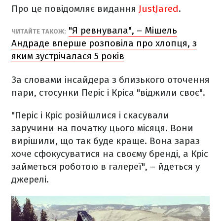
Про це повідомляє видання
JustJared
.
"Я ревнувала", – Мішель
ЧИТАЙТЕ ТАКОЖ:
Андраде вперше розповіла про хлопця, з
яким зустрічалася 5 років
За словами інсайдера з близького оточення
пари, стосунки Періс і Кріса "віджили своє".
"Періс і Кріс розійшлися і скасували
заручини на початку цього місяця. Вони
вирішили, що так буде краще. Вона зараз
хоче сфокусуватися на своєму бренді, а Кріс
займеться роботою в галереї", – йдеться у
джерелі.