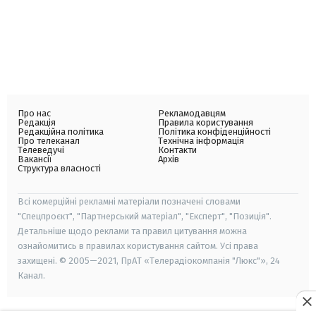
Про нас
Рекламодавцям
Редакція
Правила користування
Редакційна політика
Політика конфіденційності
Про телеканал
Технічна інформація
Телеведучі
Контакти
Вакансії
Архів
Структура власності
Всі комерційні рекламні матеріали позначені словами
"Спецпроєкт", "Партнерський матеріал", "Експерт", "Позиція".
Детальніше щодо реклами та правил цитування можна
ознайомитись в правилах користування сайтом. Усі права
захищені. © 2005—2021, ПрАТ «Телерадіокомпанія "Люкс"», 24
Канал.