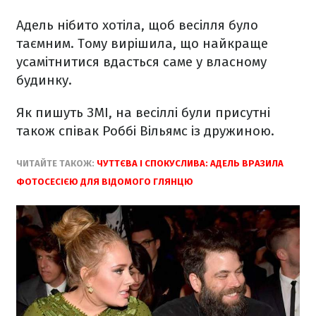
Адель нібито хотіла, щоб весілля було
таємним. Тому вирішила, що найкраще
усамітнитися вдасться саме у власному
будинку.
Як пишуть ЗМІ, на весіллі були присутні
також співак Роббі Вільямс із дружиною.
ЧИТАЙТЕ ТАКОЖ:
ЧУТТЄВА І СПОКУСЛИВА: АДЕЛЬ ВРАЗИЛА
ФОТОСЕСІЄЮ ДЛЯ ВІДОМОГО ГЛЯНЦЮ