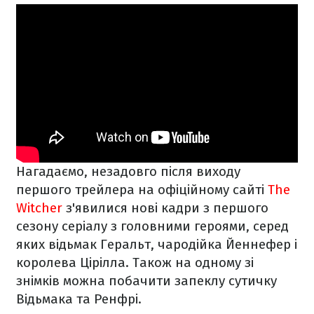
Нагадаємо, незадовго після виходу
першого трейлера на офіційному сайті
The
Witcher
з'явилися нові кадри з першого
сезону серіалу з головними героями, серед
яких відьмак Геральт, чародійка Йеннефер і
королева Цірілла. Також на одному зі
знімків можна побачити запеклу сутичку
Відьмака та Ренфрі.