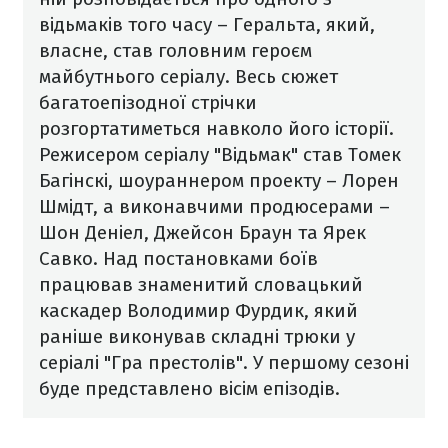
відьмаків того часу – Геральта, який,
власне, став головним героєм
майбутнього серіалу. Весь сюжет
багатоепізодної стрічки
розгортатиметься навколо його історії.
Режисером серіалу "Відьмак" став Томек
Багінскі, шоураннером проекту – Лорен
Шмідт, а виконавчими продюсерами –
Шон Деніел, Джейсон Браун та Ярек
Савко.
Над постановками боїв
працював знаменитий словацький
каскадер Володимир Фурдик, який
раніше виконував складні трюки у
серіалі "Гра престолів". У першому сезоні
буде представлено вісім епізодів.