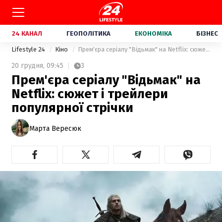
24 КАНАЛ
ГЕОПОЛІТИКА
ЕКОНОМІКА
БІЗНЕС
Lifestyle 24
Кіно
Прем'єра серіалу "Відьмак" на Netflix: сюжет і трейлери популярної стрічки
20 грудня,
09:45
3
Прем'єра серіалу "Відьмак" на
Netflix: сюжет і трейлери
популярної стрічки
Марта Вересюк