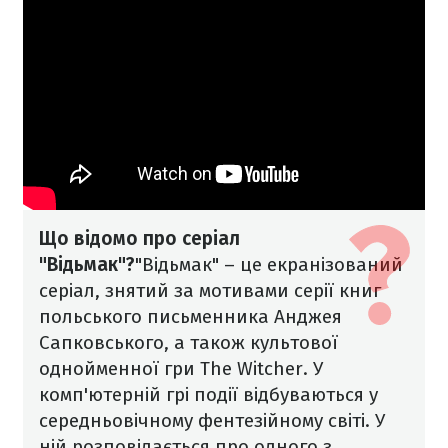
Що відомо про серіал
"Відьмак"?
"Відьмак" – це екранізований
серіал, знятий за мотивами серії книг
польського письменника Анджея
Сапковського, а також культової
однойменної гри The Witcher.
У
комп'ютерній грі події відбуваються у
середньовічному фентезійному світі. У
ній розповідається про одного з