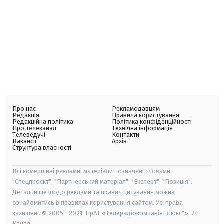
Про нас
Рекламодавцям
Редакція
Правила користування
Редакційна політика
Політика конфіденційності
Про телеканал
Технічна інформація
Телеведучі
Контакти
Вакансії
Архів
Структура власності
Всі комерційні рекламні матеріали позначені словами
"Спецпроєкт", "Партнерський матеріал", "Експерт", "Позиція".
Детальніше щодо реклами та правил цитування можна
ознайомитись в правилах користування сайтом. Усі права
захищені. © 2005—2021, ПрАТ «Телерадіокомпанія "Люкс"», 24
Канал.