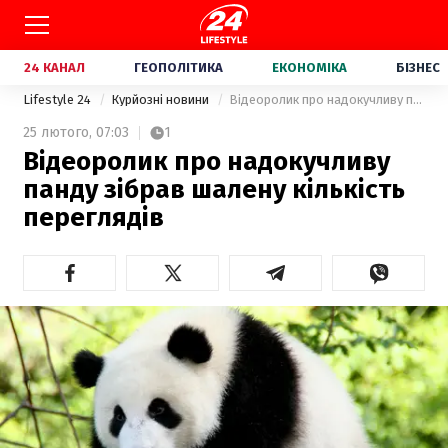
24 КАНАЛ
ГЕОПОЛІТИКА
ЕКОНОМІКА
БІЗНЕС
Lifestyle 24
Курйозні новини
Відеоролик про надокучливу панду зібрав шалену кількість переглядів
25 лютого,
07:03
1
Відеоролик про надокучливу
панду зібрав шалену кількість
переглядів