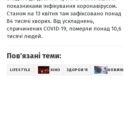
показниками інфікування коронавірусом.
Станом на 13 квітня там зафіксовано понад
84 тисячі
хворих. Від ускладнень,
спричинених COVID-19, померли понад 10,6
тисячі людей.
Пов'язані теми:
LIFESTYLE
КІНО
ЗДОРОВ'Я
НОВИНИ П