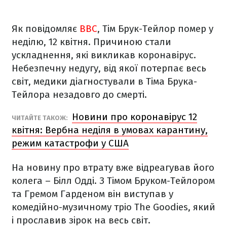
Як повідомляє
ВВС
, Тім Брук-Тейлор помер у
неділю, 12 квітня. Причиною стали
ускладнення, які викликав коронавірус.
Небезпечну недугу, від якої потерпає весь
світ, медики діагностували в Тіма Брука-
Тейлора незадовго до смерті.
Новини про коронавірус 12
ЧИТАЙТЕ ТАКОЖ:
квітня: Вербна неділя в умовах карантину,
режим катастрофи у США
На новину про втрату вже відреагував його
колега – Білл Одді. З Тімом Бруком-Тейлором
та Гремом Гарденом він виступав у
комедійно-музичному тріо The Goodies, який
і прославив зірок на весь світ.