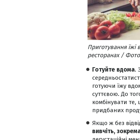
Приготування їжі 
ресторанах / Фото
Готуйте вдома
.
середньостатист
готуючи їжу вдо
суттєвою. До то
комбінувати те, 
придбаних продук
Якщо ж без відві
вивчіть, зокрема
дегустаційні ме