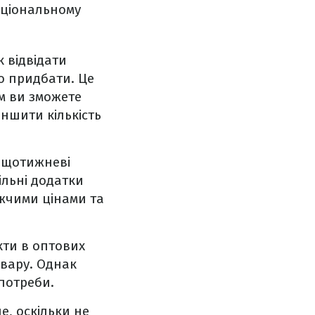
аціональному
к відвідати
но придбати. Це
м ви зможете
ншити кількість
 щотижневі
ільні додатки
ижчими цінами та
кти в оптових
овару. Однак
 потреби.
е, оскільки не