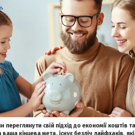
ин переглянути свій підхід до економії коштів т
 ваша кінцева мета, існує безліч лайфхаків, я