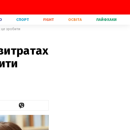
О
СПОРТ
FIGHT
ОСВІТА
ЛАЙФХАКИ
к це зробити
 витратах
ити