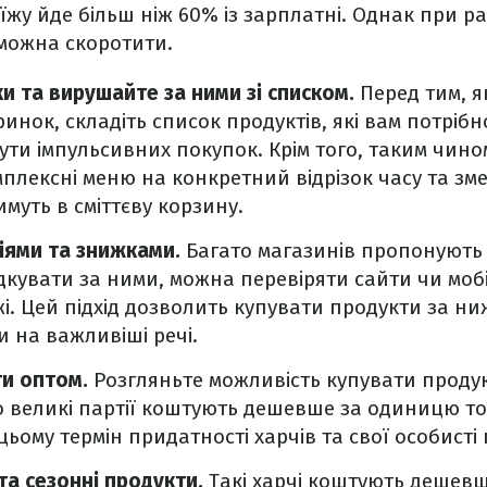
їжу йде більш ніж 60% із зарплатні. Однак при р
 можна скоротити.
и та вирушайте за ними зі списком.
Перед тим, я
инок, складіть список продуктів, які вам потріб
ти імпульсивних покупок. Крім того, таким чино
плексні меню на конкретний відрізок часу та зме
имуть в сміттєву корзину.
ціями та знижками.
Багато магазинів пропонують
дкувати за ними, можна перевіряти сайти чи моб
і. Цей підхід дозволить купувати продукти за н
 на важливіші речі.
и оптом.
Розгляньте можливість купувати проду
о великі партії коштують дешевше за одиницю т
ьому термін придатності харчів та свої особисті
та сезонні продукти.
Такі харчі коштують дешевш