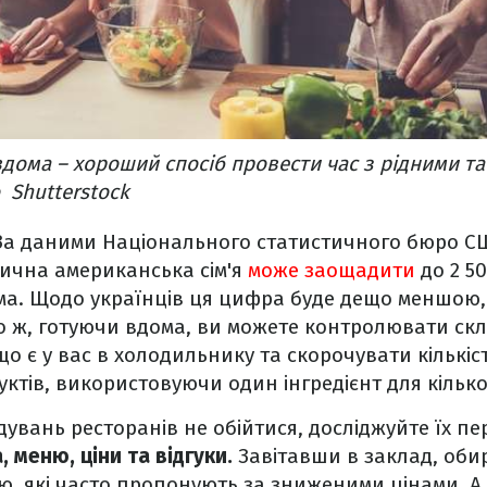
вдома – хороший спосіб провести час з рідними т
 Shutterstock
 За даними Національного статистичного бюро С
ична американська сім'я
може заощадити
до 2 50
ма. Щодо українців ця цифра буде дещо меншою,
го ж, готуючи вдома, ви можете контролювати скл
що є у вас в холодильнику та скорочувати кількіс
тів, використовуючи один інгредієнт для кількох
дувань ресторанів не обійтися, досліджуйте їх пе
, меню, ціни та відгуки.
Завітавши в заклад, оби
ню, які часто пропонують за зниженими цінами. А