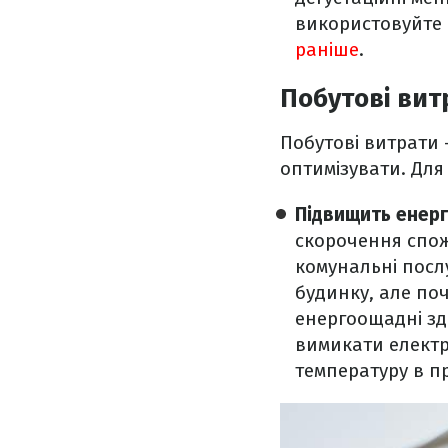
використовуйте 
раніше
.
Побутові вит
Побутові витрати 
оптимізувати. Для
Підвищить енер
скорочення спож
комунальні посл
будинку, але поч
енергоощадні зд
вимикати електр
температуру в п