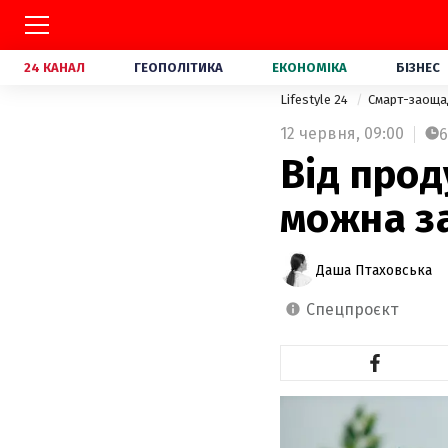
24 КАНАЛ
ГЕОПОЛІТИКА
ЕКОНОМІКА
БІЗНЕС
Lifestyle 24
Смарт-заощ
12 червня,
09:00
6
Від прод
можна з
Даша Птаховська
спецпроєкт