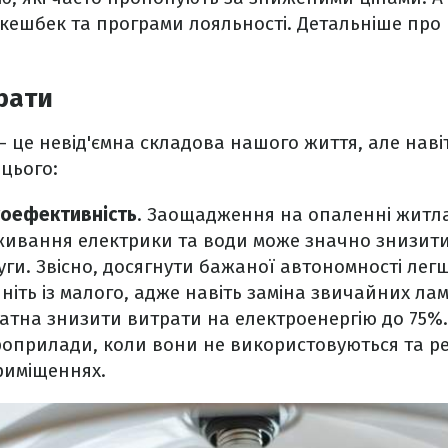
кешбек та програми лояльності. Детальніше про
рати
– це невід'ємна складова нашого життя, але наві
 цього:
гоефективність
. Заощадження на опаленні житла
ивання електрики та води може значно знизити
уги. Звісно, досягнути бажаної автономності лег
ніть із малого, адже навіть заміна звичайних ла
атна знизити витрати на електроенергію до 75%
оприлади, коли вони не використовуються та р
риміщеннях.