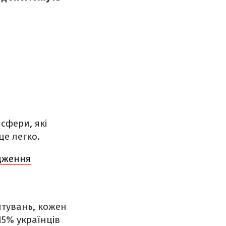
сфери, які
це легко.
дження
питувань, кожен
15% українців