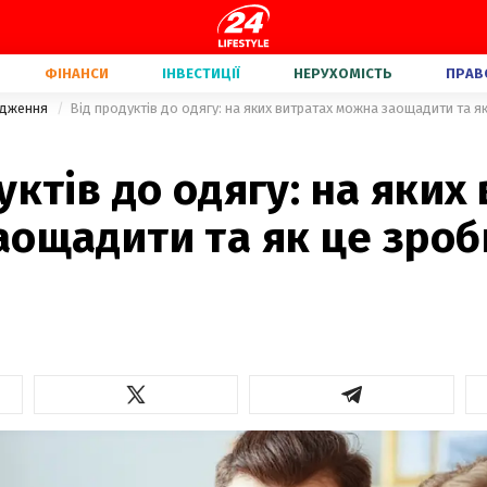
ФІНАНСИ
ІНВЕСТИЦІЇ
НЕРУХОМІСТЬ
ПРАВ
адження
Від продуктів до одягу: на яких витратах можна заощадити та я
уктів до одягу: на яких
аощадити та як це зроб