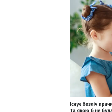
Існує безліч прич
Та якою б не була