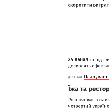
скоротити витрат
24 Канал
за підтр
дозволять ефектив
Планування
ДО ТЕМИ
Їжа та ресто
Розпочнімо із найс
четвертий україне