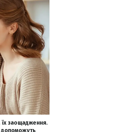
а їх заощадження.
кі допоможуть