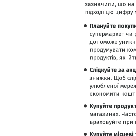
зазначили, що на 
підході цю цифру
Плануйте покупк
супермаркет чи р
допоможе уникну
продумувати ком
продуктів, які йт
Слідкуйте за ак
знижки. Щоб слі
улюбленої мереж
економити кошти
Купуйте продукт
магазинах. Част
враховуйте при ц
Купуйте місцеві 