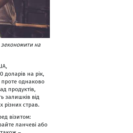
а зекономити на
ША,
0 доларів на рік,
 проте однаково
ад продуктів,
ть залишків від
 різних страв.
ред візитом:
райте ланчеві або
 також –