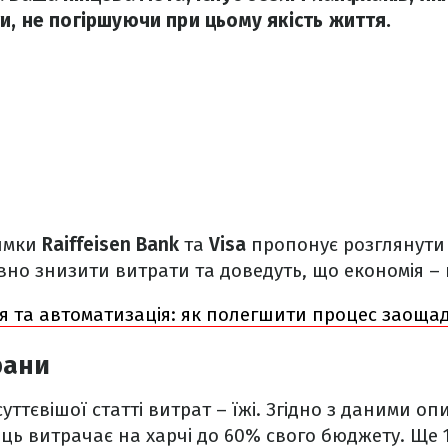
и, не погіршуючи при цьому якість життя.
имки
Raiffeisen Bank
та
Visa
пропонує розглянути 
но знизити витрати та доведуть, що економія – 
 та автоматизація: як полегшити процес заоща
рани
уттєвішої статті витрат – їжі. Згідно з даними о
ць витрачає на харчі до 60% свого бюджету. Ще 