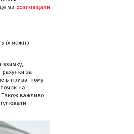
 це ми
розповідали
ть їх можна
 взимку,
 рахунки за
ше в приватному
мпочок на
. Також важливо
егулювати