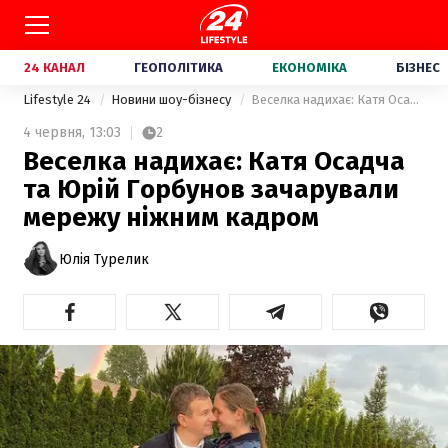
24 КАНАЛ
ГЕОПОЛІТИКА
ЕКОНОМІКА
БІЗНЕС
Lifestyle 24
Новини шоу-бізнесу
Веселка надихає: Катя Осадча та Юрій Горбунов зачарували мережу ніжним кадром
4 червня,
13:03
2
Веселка надихає: Катя Осадча
та Юрій Горбунов зачарували
мережу ніжним кадром
Юлія Турелик