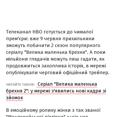
Телеканал HBO готується до чималої
прем'єри: вже 9 червня прихильники
зможуть побачити 2 сезон популярного
серіалу "Велика маленька брехня". А поки
мільйони глядачів можуть лиш гадати, як
продовжиться захоплива історія, в мережі
опублікували черговий офіційний трейлер.
Серіал "Велика маленька
ЧИТАЙТЕ ТАКОЖ:
брехня 2": у мережі з'явились нові кадри зі
зйомок
В емоційному ролику жінки з так званої
"Монтерейської п'ятірки" з усіх сил