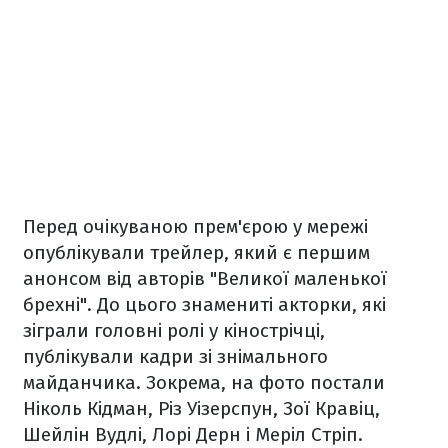
Перед очікуваною прем'єрою у мережі
опублікували трейлер, який є першим
анонсом від авторів "Великої маленької
брехні". До цього знамениті акторки, які
зіграли головні ролі у кінострічці,
публікували кадри зі знімального
майданчика. Зокрема, на фото постали
Ніколь Кідман, Різ Уізерспун, Зої Кравіц,
Шейлін Вудлі, Лорі Дерн і Меріл Стріп.