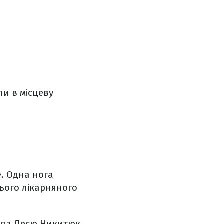
ли в місцеву
е. Одна нога
цього лікарняного
нила Лесю Никитюк,