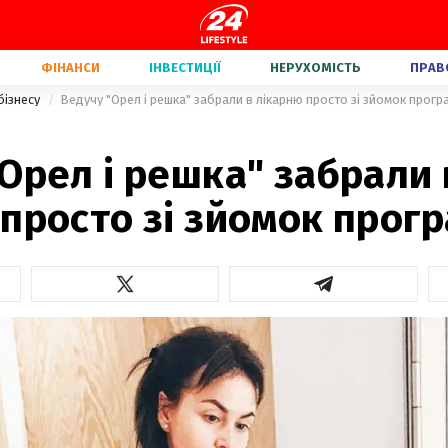
ФІНАНСИ
ІНВЕСТИЦІЇ
НЕРУХОМІСТЬ
ПРАВ
бізнесу
Ведучу "Орел і решка" забрали в лікарню просто зі зйомок прогр
Орел і решка" забрали 
просто зі зйомок прог