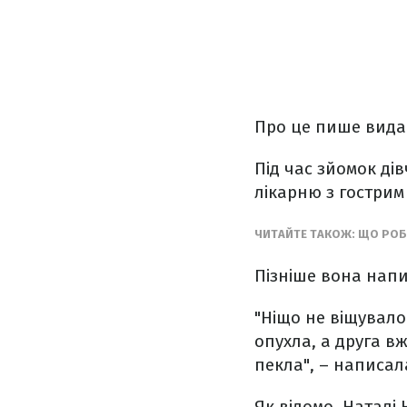
Про це пише вид
Під час зйомок ді
лікарню з гострим 
ЧИТАЙТЕ ТАКОЖ: ЩО РОБ
Пізніше вона напи
"Ніщо не віщувало
опухла, а друга в
пекла", – написал
Як відомо, Наталі