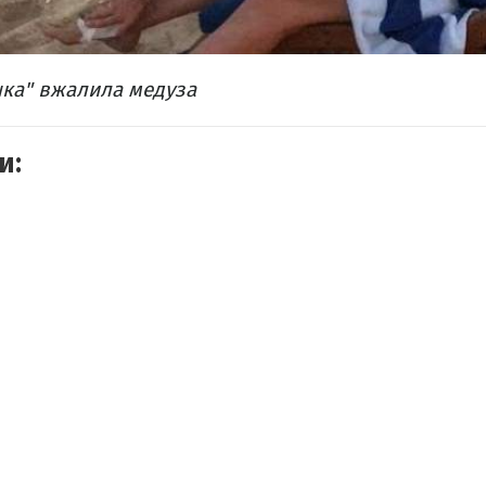
шка" вжалила медуза
и: