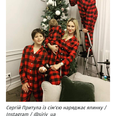
Сергій Притула із сім'єю наряджає ялинку /
Instagram / @siriy_ua