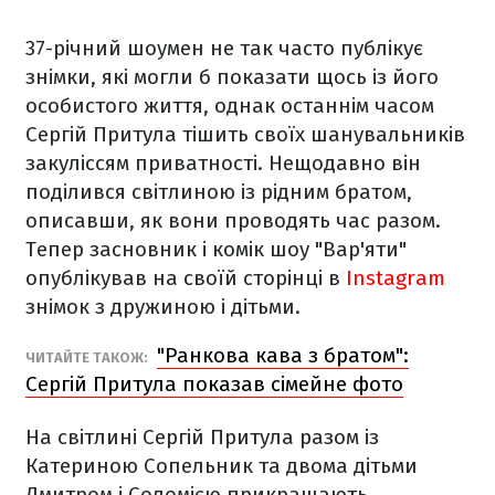
37-річний шоумен не так часто публікує
знімки, які могли б показати щось із його
особистого життя, однак останнім часом
Сергій Притула тішить своїх шанувальників
закуліссям приватності. Нещодавно він
поділився світлиною із рідним братом,
описавши, як вони проводять час разом.
Тепер засновник і комік шоу "Вар'яти"
опублікував на своїй сторінці в
Instagram
знімок з дружиною і дітьми.
"Ранкова кава з братом":
ЧИТАЙТЕ ТАКОЖ:
Сергій Притула показав сімейне фото
На світлині Сергій Притула разом із
Катериною Сопельник та двома дітьми
Дмитром і Соломією прикрашають