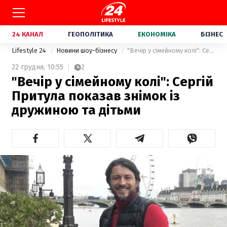
24 КАНАЛ
ГЕОПОЛІТИКА
ЕКОНОМІКА
БІЗНЕС
Lifestyle 24
Новини шоу-бізнесу
"Вечір у сімейному колі": Сергій Притула показав знімок із дружиною та дітьми
22 грудня,
10:55
2
"Вечір у сімейному колі": Сергій
Притула показав знімок із
дружиною та дітьми