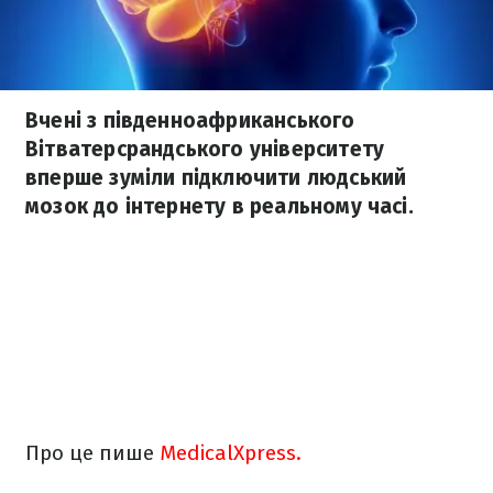
Вчені з південноафриканського
Вітватерсрандського університету
вперше зуміли підключити людський
мозок до інтернету в реальному часі.
Про це пише
МedicalХpress.