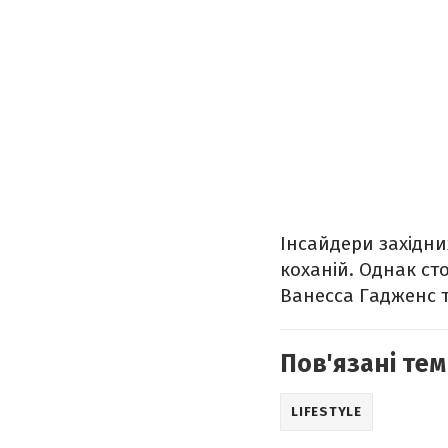
Інсайдери західни
коханій. Однак ст
Ванесса Гадженс т
Пов'язані тем
LIFESTYLE