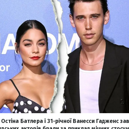
 Остіна Батлера і 31-річної Ванесси Гадженс з
удських акторів брали за приклад міцних стосун