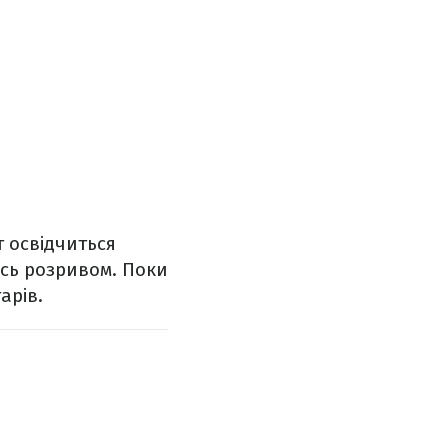
т освідчиться
ись розривом. Поки
арів.