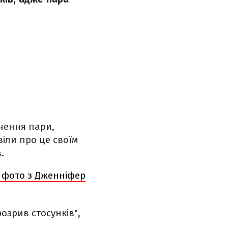
чення пари,
іли про це своїм
.
о фото з Дженніфер
озрив стосунків",