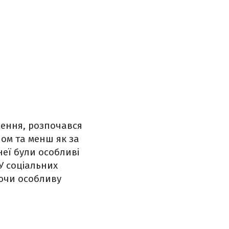
ження, розпочався
ном та менш як за
неї були особливі
 У соціальних
уючи особливу