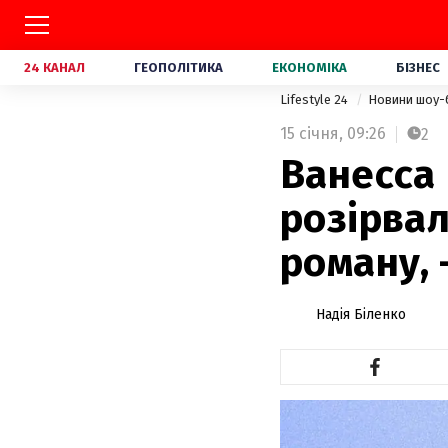
24 КАНАЛ
ГЕОПОЛІТИКА
ЕКОНОМІКА
БІЗНЕС
Lifestyle 24
Новини шоу-
15 січня,
09:26
2
Ванесса 
розірвал
роману, 
Надія Біленко