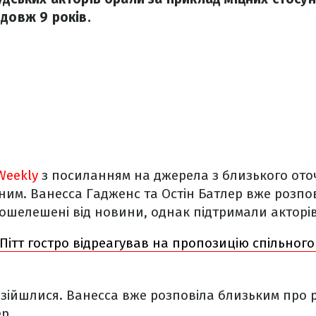
одовж 9 років.
Weekly
з посиланням на джерела з близького ото
ним. Ванесса Гадженс та Остін Батлер вже розпов
 ошелешені від новини, однак підтримали акторів
Пітт гостро відреагував на пропозицію спільног
розійшлися. Ванесса вже розповіла близьким про р
р.