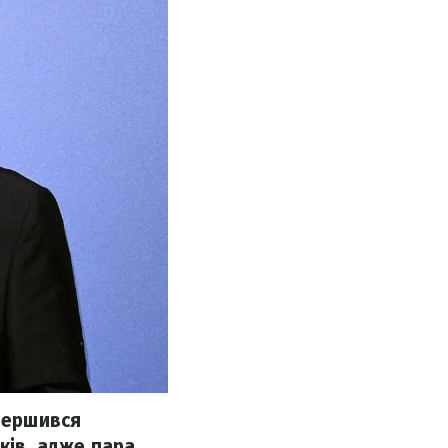
авершився
ків, адже пара