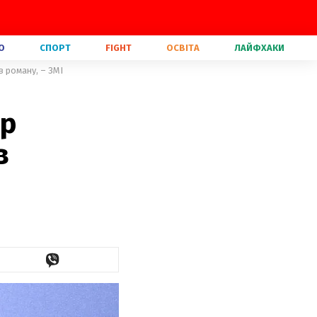
О
СПОРТ
FIGHT
ОСВІТА
ЛАЙФХАКИ
в роману, – ЗМІ
ер
в