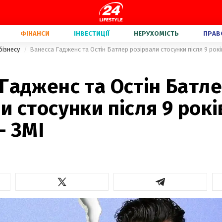
ФІНАНСИ
ІНВЕСТИЦІЇ
НЕРУХОМІСТЬ
ПРАВ
бізнесу
Ванесса Гадженс та Остін Батлер розірвали стосунки після 9 рокі
Гадженс та Остін Батл
и стосунки після 9 рокі
– ЗМІ