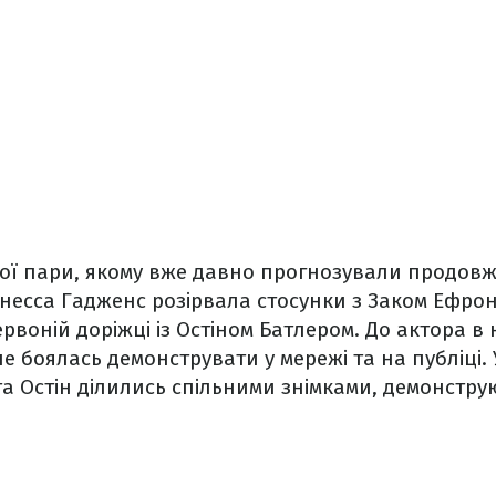
кої пари, якому вже давно прогнозували продов
 Ванесса Гадженс розірвала стосунки з Заком Ефро
ервоній доріжці із Остіном Батлером. До актора в 
 не боялась демонструвати у мережі та на публіці.
а Остін ділились спільними знімками, демонстр