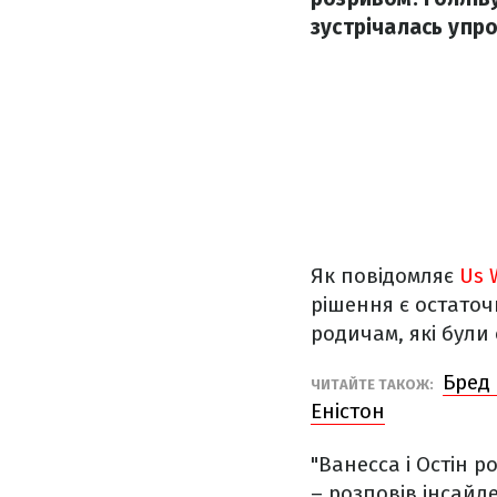
зустрічалась упр
Як повідомляє
Us 
рішення є остаточ
родичам, які були
Бред 
ЧИТАЙТЕ ТАКОЖ:
Еністон
"Ванесса і Остін 
– розповів інсайде