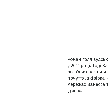
Роман голлівудсь
у 2011 році. Тоді
рік з'явилась на ч
почуття, які зірка
мережах Ванесса т
ідилію.