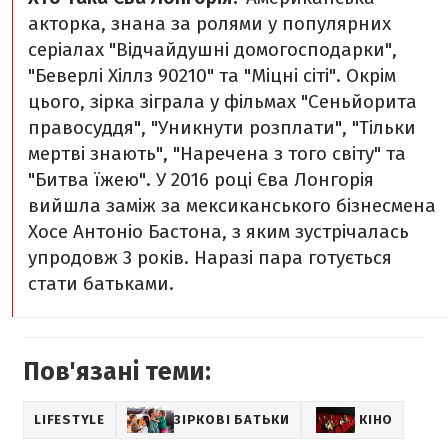
акторка, знана за ролями у популярних
серіалах "Відчайдушні домогосподарки",
"Беверлі Хіллз 90210" та "Міцні сіті". Окрім
цього, зірка зіграла у фільмах "Сеньйорита
правосуддя", "Уникнути розплати", "Тільки
мертві знають", "Наречена з того світу" та
"Битва їжею". У 2016 році Єва Лонгорія
вийшла заміж за мексиканського бізнесмена
Хосе Антоніо Бастона, з яким зустрічалась
упродовж 3 років. Наразі пара готується
стати батьками.
Пов'язані теми:
LIFESTYLE
ЗІРКОВІ БАТЬКИ
КІНО