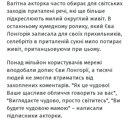
Вагітна акторка часто обирає для світських
заходів приталені речі, які ще більше
підкреслюють милий округлий живіт. В
останньому кумедному ролику, який Єва
Лонгорія записала для своїх прихильників,
селебрітіз в приталеній сукні мило потирає
живіт, пританцьовуючи при цьому.
Понад мільйон користувачів мережі
вподобали допис Єви Лонгорії, а тисячі
людей не змогли втриматись від
захоплених коментарів. "Як це чудово!
Ваше щасливе обличчя говорить за вас",
"Виглядаєте чудово, просто світитесь", "Ви
будете чудовою мамою" – написали
підписники акторки.