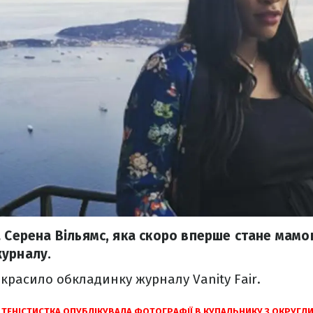
а Серена Вільямс, яка скоро вперше стане мам
урналу.
икрасило обкладинку журналу
Vanity Fair.
А ТЕНІСТИСТКА ОПУБЛІКУВАЛА ФОТОГРАФІЇ В КУПАЛЬНИКУ З ОКРУГ