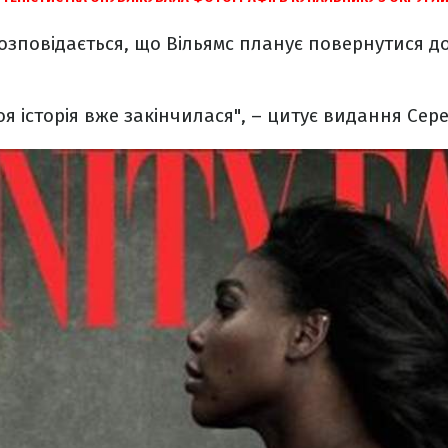
озповідається, що Вільямс планує повернутися до 
я історія вже закінчилася", – цитує видання Сере