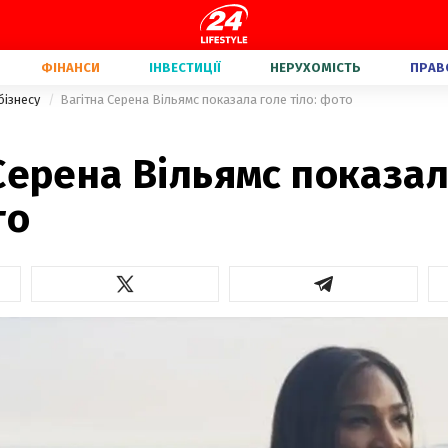
ФІНАНСИ
ІНВЕСТИЦІЇ
НЕРУХОМІСТЬ
ПРАВ
бізнесу
Вагітна Серена Вільямс показала голе тіло: фото
Серена Вільямс показал
то