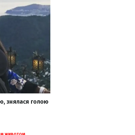
ою, знялася голою
ЛИМ ЖИВОТОМ