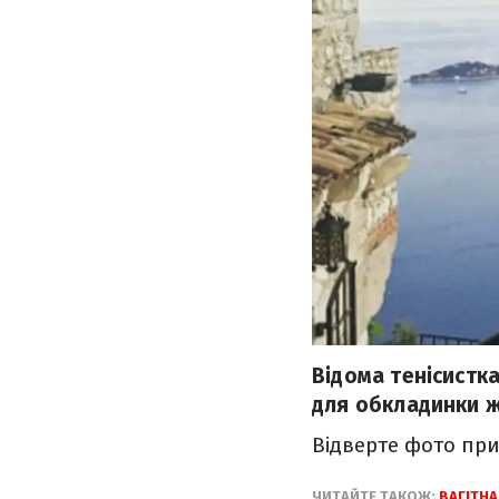
Відома тенісистк
для обкладинки ж
Відверте фото пр
ЧИТАЙТЕ ТАКОЖ:
ВАГІТН