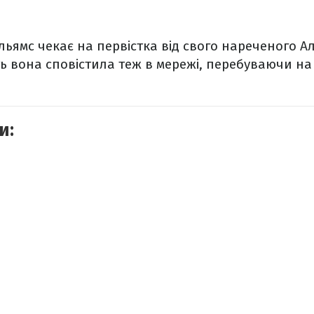
ільямс чекає на первістка від свого нареченого А
ть вона сповістила теж в мережі, перебуваючи на
и: