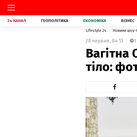
24 КАНАЛ
ГЕОПОЛІТИКА
ЕКОНОМІКА
БІЗНЕС
Lifestyle 24
Новини шоу-
28 червня,
04:13
1
Вагітна 
тіло: фо