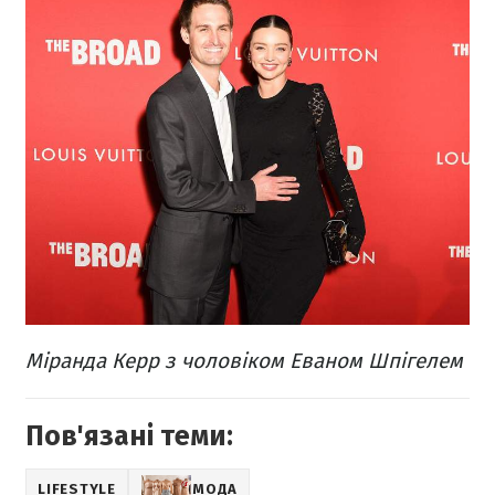
Міранда Керр з чоловіком Еваном Шпігелем
Пов'язані теми:
LIFESTYLE
МОДА