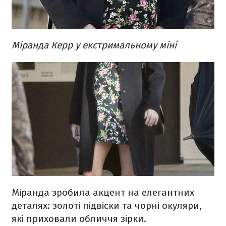
Міранда Керр у екстримальному міні
Міранда зробила акцент на елегантних
деталях: золоті підвіски та чорні окуляри,
які приховали обличчя зірки.