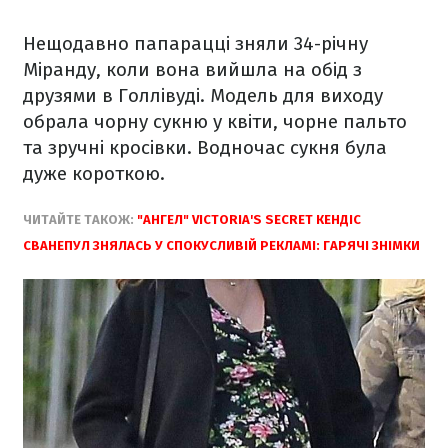
Нещодавно папарацці зняли 34-річну
Міранду, коли вона вийшла на обід з
друзями в Голлівуді. Модель для виходу
обрала чорну сукню у квіти, чорне пальто
та зручні кросівки. Водночас сукня була
дуже короткою.
ЧИТАЙТЕ ТАКОЖ:
"АНГЕЛ" VICTORIA'S SECRET КЕНДІС
СВАНЕПУЛ ЗНЯЛАСЬ У СПОКУСЛИВІЙ РЕКЛАМІ: ГАРЯЧІ ЗНІМКИ