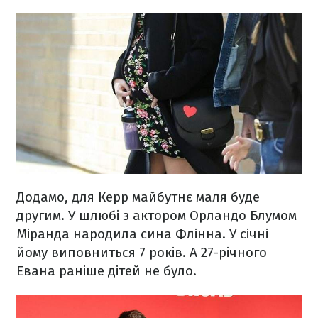
Додамо, для Керр майбутнє маля буде
другим. У шлюбі з актором Орландо Блумом
Міранда народила сина Флінна. У січні
йому виповниться 7 років. А 27-річного
Евана раніше дітей не було.