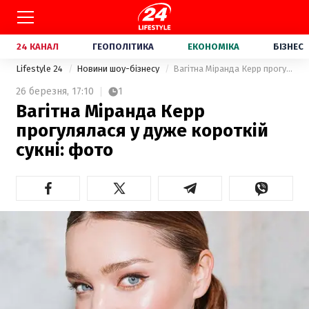
24 КАНАЛ
ГЕОПОЛІТИКА
ЕКОНОМІКА
БІЗНЕС
Lifestyle 24
Новини шоу-бізнесу
Вагітна Міранда Керр прогулялася у дуже короткій сукні: фото
26 березня,
17:10
1
Вагітна Міранда Керр
прогулялася у дуже короткій
сукні: фото