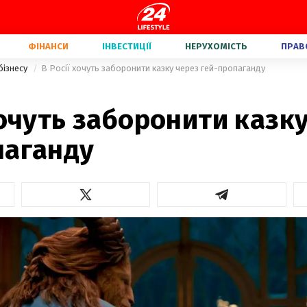
ФІНАНСИ
ІНВЕСТИЦІЇ
НЕРУХОМІСТЬ
ПРАВ
бізнесу
В Росії хочуть заборонити казку через гей-пропаганду
хочуть заборонити казк
паганду