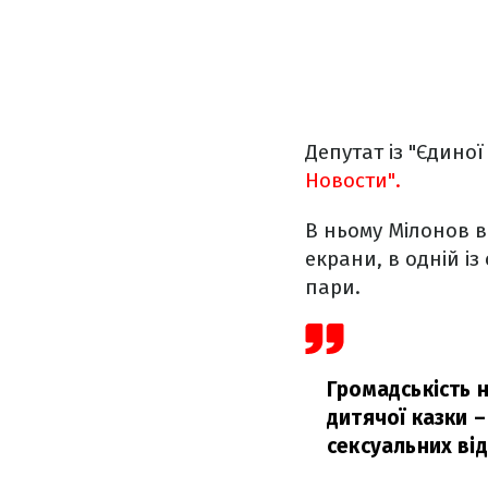
Депутат із "Єдиної
Новости".
В ньому Мілонов в
екрани, в одній і
пари.
Громадськість 
дитячої казки –
сексуальних ві