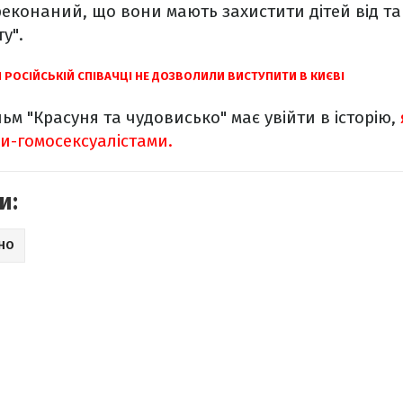
еконаний, що вони мають захистити дітей від та
у".
 РОСІЙСЬКІЙ СПІВАЧЦІ НЕ ДОЗВОЛИЛИ ВИСТУПИТИ В КИЄВІ
ьм "Красуня та чудовисько" має увійти в історію,
ми-гомосексуалістами.
и:
ІНО