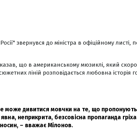
 Росії" звернувся до міністра в офіційному листі,
казав, що в американському мюзиклі, який скоро
з сюжетних ліній розповідається любовна історія 
не може дивитися мовчки на те, що пропонують
 явна, неприкрита, безсовісна пропаганда гріх
дносин,
– вважає Мілонов.