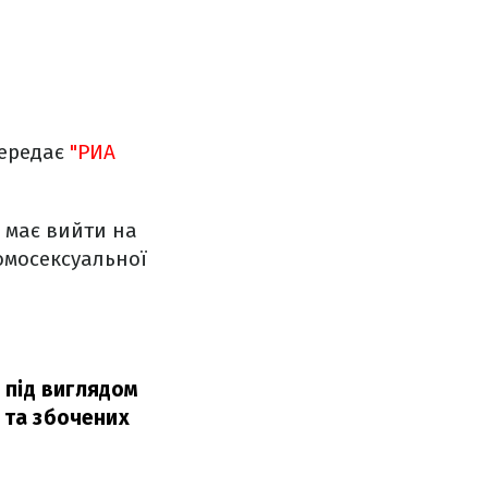
 передає
"РИА
 має вийти на
гомосексуальної
 під виглядом
а та збочених