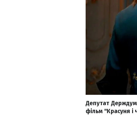
Депутат Держдуми
фільм "Красуня і