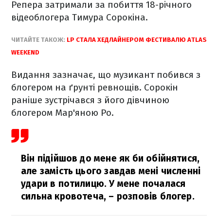
Репера затримали за побиття 18-річного
відеоблогера Тимура Сорокіна.
ЧИТАЙТЕ ТАКОЖ:
LP СТАЛА ХЕДЛАЙНЕРОМ ФЕСТИВАЛЮ ATLAS
WEEKEND
Видання зазначає, що музикант побився з
блогером на ґрунті ревнощів. Сорокін
раніше зустрічався з його дівчиною
блогером Мар'яною Ро.
Він підійшов до мене як би обійнятися,
але замість цього завдав мені численні
удари в потилицю. У мене почалася
сильна кровотеча,
– розповів блогер.