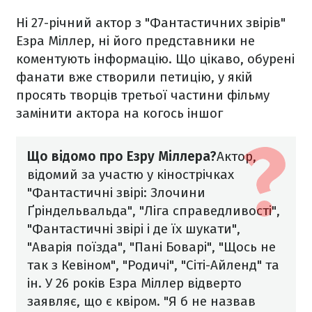
Ні 27-річний актор з "Фантастичних звірів"
Езра Міллер, ні його представники не
коментують інформацію. Що цікаво, обурені
фанати вже створили петицію, у якій
просять творців третьої частини фільму
замінити актора на когось іншог
Що відомо про Езру Міллера?
Актор,
відомий за участю у кінострічках
"Фантастичні звірі: Злочини
Ґріндельвальда", "Ліга справедливості",
"Фантастичні звірі і де їх шукати",
"Аварія поїзда", "Пані Боварі", "Щось не
так з Кевіном", "Родичі", "Сіті-Айленд" та
ін. У 26 років Езра Міллер відверто
заявляє, що є квіром. "Я б не назвав