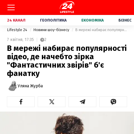
24 КАНАЛ
ГЕОПОЛІТИКА
ЕКОНОМІКА
БІЗНЕС
Lifestyle 24
Новини шоу-бізнесу
В мережі набирає популярності відео, де начебто зірка "Фантастичних звірів" б'є фанатку
7 квітня,
17:35
2
В мережі набирає популярності
відео, де начебто зірка
"Фантастичних звірів" б'є
фанатку
Уляна Журба