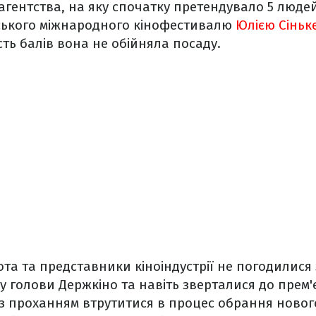
агентства, на яку спочатку претендувало 5 люде
ького міжнародного кінофестивалю
Юлією Сіньк
сть балів вона не обійняла посаду.
ота та представники кіноіндустрії не погодилися
у голови Держкіно та навіть зверталися до прем'є
з проханням втрутитися в процес обрання новог