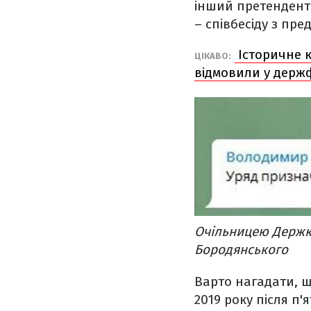
інший претендент 
– співбесіду з пр
Історичне к
ЦІКАВО:
відмовили у держ
Очільницею Держкі
Бородянського
Варто нагадати, 
2019 року після п'