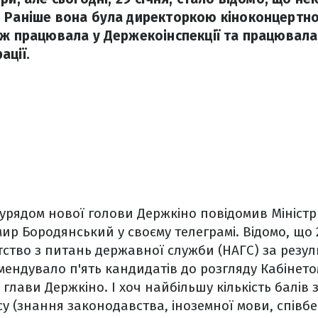
 Раніше вона була директоркою кіноконцертно
ож працювала у Держекоінспекції та працювала 
ації.
рядом нової голови Держкіно повідомив Міністр 
ир Бородянський у своєму телеграмі. Відомо, що 2
ство з питань державної служби (НАГС) за резу
мендувало п'ять кандидатів до розгляду Кабінетом
 глави Держкіно. І хоч найбільшу кількість балів
су (знання законодавства, іноземної мови, співбе