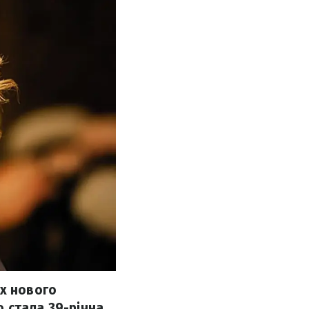
ах нового
ю стала 39-річна