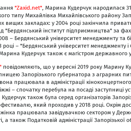
дання
"Zaxid.net"
, Марина Кудерчук народилася 31
ького типу Михайлівка Михайлівського району Запо
ох вищих закладах: у 2004 році закінчила прив
д "Бердянський інститут підприємництва" за фах
2008 – Бердянський університет менеджменту та б
3 році – "Бердянський університет менеджменту і 
Марина Кудерчук також є магістром державного 
"
повідомляють, що у вересні 2019 року Марину К
ницею Запорізького губернатора з аграрних пит
, вона працювала в адміністрації кіноконцертного
жжі – спочатку перебула на посаді заступниці ус
 Кудерчук також була серед організаторів Запорі
фестивалю, який проходив у 2018 році. Окрім дос
 жінка працювала завідувачкою сектором у Держе
і, а також Податковій адміністрації Запорізької о