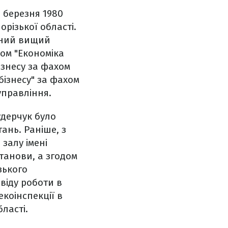
 березня 1980
різької області.
атний вищий
ом "Економіка
ізнесу за фахом
бізнесу" за фахом
управління.
удерчук було
ань. Раніше, з
 залу імені
танови, а згодом
зького
віду роботи в
коінспекції в
бласті.