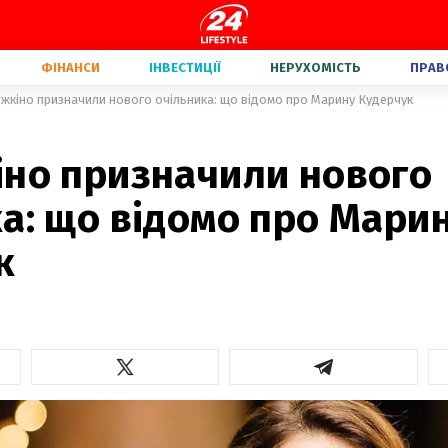
ФІНАНСИ
ІНВЕСТИЦІЇ
НЕРУХОМІСТЬ
ПРАВ
жкіно призначили нового очільника: що відомо про Марину Кудерчук
іно призначили нового
а: що відомо про Мари
к