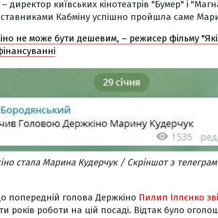
– директор київських кінотеатрів "Бумер" і "Магн
едставниками Кабміну успішно пройшла саме Мар
іно не може бути дешевим, – режисер фільму "Які
фінансуванні
но стала Марина Кудерчук / Скріншот з телеграм
що попередній голова Держкіно
Пилип Іллєнко зв
яти років роботи на цій посаді. Відтак було огол