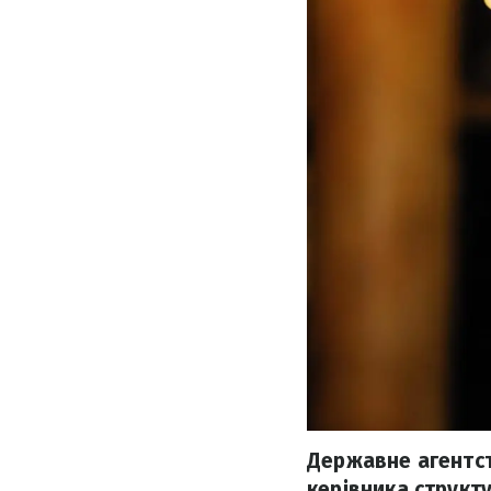
Державне агентст
керівника структу