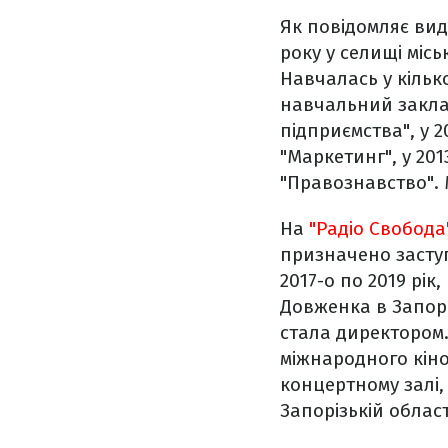
Як повідомляє ви
року у селищі міс
Навчалась у кільк
навчальний закла
підприємства", у 
"Маркетинг", у 201
"Правознавство". 
На
"Радіо Свобода
призначено заступ
2017-о по 2019 рік
Довженка в Запорі
стала директором.
міжнародного кіно
концертному залі,
Запорізькій област