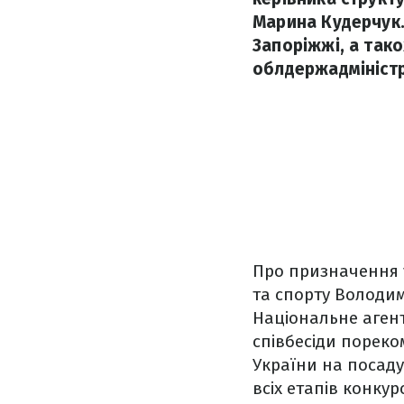
Марина Кудерчук.
Запоріжжі, а так
облдержадміністр
Про призначення у
та спорту Володим
Національне агент
співбесіди пореко
України на посаду
всіх етапів конкур