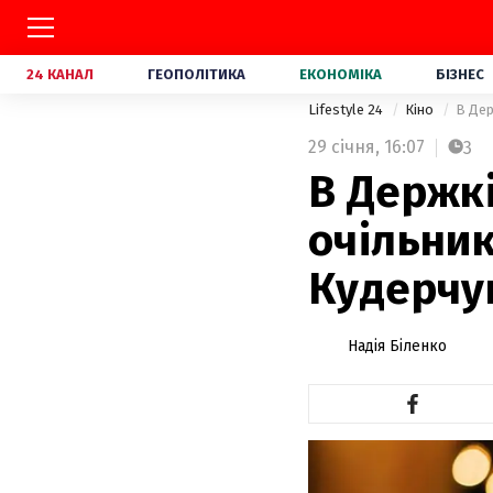
24 КАНАЛ
ГЕОПОЛІТИКА
ЕКОНОМІКА
БІЗНЕС
Lifestyle 24
Кіно
В Дер
29 січня,
16:07
3
В Держк
очільник
Кудерчу
Надія Біленко