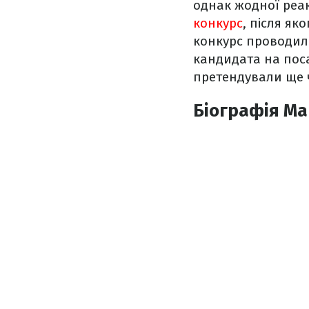
однак жодної реакц
конкурс
, після як
конкурс проводило
кандидата на посад
претендували ще 
Біографія М