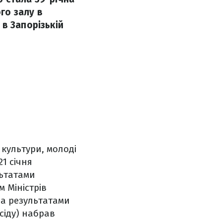
го залу в
в Запорізькій
культури, молоді
1 січня
льтатами
 Міністрів
 за результатами
сіду) набрав