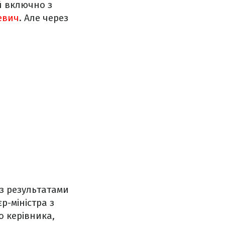
й включно з
евич
. Але через
 з результатами
р-міністра з
о керівника,