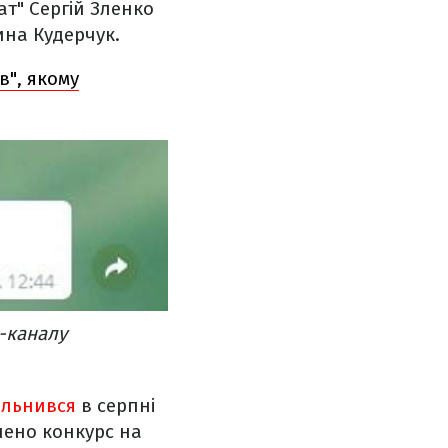
ат" Сергій Зленко
ина Кудерчук.
в", якому
-каналу
ільнився
в серпні
ошено конкурс на