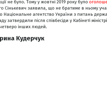
ії не було. Тому у жовтні 2019 року було
оголоше
ого Сінькевич заявила, що не братиме в ньому учас
 Національне агентство України з питань держа
у затвердили після співбесіди у Кабінеті міністр
четверо інших людей.
арина Кудерчук