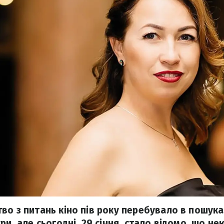
во з питань кіно пів року перебувало в пошук
ри, але сьогодні, 29 січня, стало відомо, що не