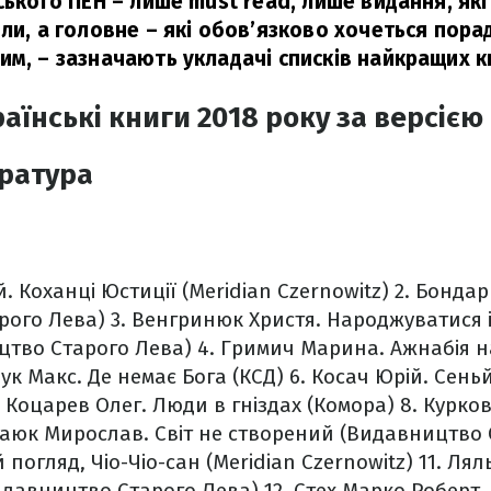
ського ПЕН – лише must read, лише видання, які
ли, а головне – які обов’язково хочеться пора
им,
– зазначають укладачі списків найкращих к
аїнські книги 2018 року за версією
ература
. Коханці Юстиції (Meridian Czernowitz)
2. Бондар
рого Лева)
3. Венгринюк Христя. Народжуватися 
цтво Старого Лева)
4. Гримич Марина. Ажнабія н
рук Макс. Де немає Бога (КСД)
6. Косач Юрій. Сеньй
 Коцарев Олег. Люди в гніздах (Комора)
8. Курко
Лаюк Мирослав. Світ не створений (Видавництво 
 погляд, Чіо-Чіо-сан (Meridian Czernowitz)
11. Лял
идавництво Старого Лева)
12. Стех Марко Роберт. 