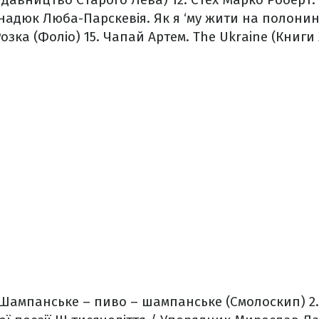
надюк Люба-Парскевія. Як я ‘му жити на полонині
озка (Фоліо)
15. Чапай Артем. The Ukraine (Книги 
. Шампанське – пиво – шампанське (Смолоскип)
2.