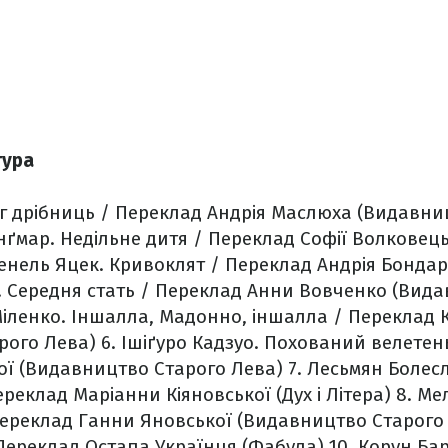
тура
Бог дрібниць / Переклад Андрія Маслюха (Видавн
Інґмар. Недільне дитя / Переклад Софії Волковец
енель Яцек. Кривоклят / Переклад Андрія Бондар
. Середня стать / Переклад Анни Вовченко (Вид
Міленко. Іншалла, Мадонно, іншалла / Переклад
рого Лева)
6. Ішіґуро Кадзуо. Похований велетен
ої (Видавництво Старого Лева)
7. Лесьмян Болес
реклад Маріанни Кіяновської (Дух і Літера)
8. Ме
Переклад Ганни Яновської (Видавництво Старого
Переклад Остапа Українця (Фабула)
10. Корун Ба