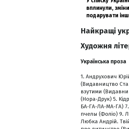
У списку Україн
вплинули, зміни
подарувати інш
Найкращі укр
Художня літ
Українська проза
1. Андрухович Юрій
(Видавництво Ста
взутими (Видавни
(Нора-Друк)
5. Кід
БА-ГА-ЛА-МА-ГА)
7.
пчелы (Фоліо)
9. 
Любка Андрій. Твій
про дитинство (В