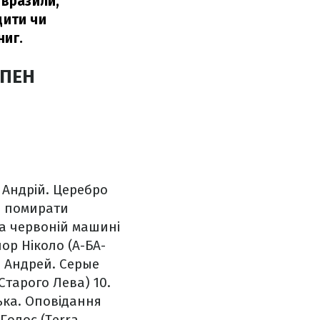
 вразили,
дити чи
ниг.
 ПЕН
 Андрій. Церебро
і помирати
а червоній машині
ор Ніколо (А-БА-
в Андрей. Серые
Старого Лева)
10.
ька. Оповідання
Голос (Terra