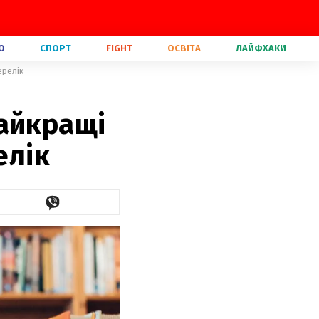
О
СПОРТ
FIGHT
ОСВІТА
ЛАЙФХАКИ
ерелік
айкращі
елік