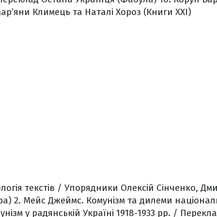
ар’яни Климець та Наталі Хороз (Книги ХХІ)
логія текстів / Упорядники Олексій Сінченко, Дми
ра)
2. Мейс Джеймс. Комунізм та дилеми націона
нізм у радянській Україні 1918-1933 рр. / Перек