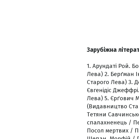
Зарубіжна літера
1. Арундаті Рой. 
Лева)
2. Берґман 
Старого Лева)
3. Д
Євгенідіс Джеффрі
Лева)
5. Єрґович 
(Видавництво Ста
Тетяни Савчинськ
спалахненець / Пе
Посол мертвих / 
Щепан. Морфій / 