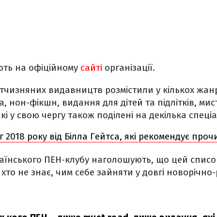
ють на офіційному
сайті
організації.
тчизняних видавництв розмістили у кількох жан
, нон-фікшн, видання для дітей та підлітків, мис
кі у свою чергу також поділені на декілька спеці
г 2018 року від Білла Гейтса, які рекомендує про
аїнського ПЕН-клубу наголошують, що цей списо
хто не знає, чим себе зайняти у довгі новорічно-р