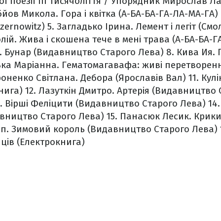
ої поезії ІІІ тисячоліття / Упорядник Мирослав Л
йов Микола. Гора і квітка (А-БА-БА-ГА-ЛА-МА-ГА)
zernowitz)
5. Загладько Ірина. Лемент і легіт (См
ій. Жива і скошена тече в мені трава (А-БА-БА-Г
. Бунар (Видавництво Старого Лева)
8. Кива Ия.
ька Маріанна. Гематомагавафа: живі перетворен
роненко Світлана. Дебора (Ярославів Вал)
11. Кулі
нига)
12. Лазуткін Дмитро. Артерія (Видавництво 
 Вірші Феліцити (Видавництво Старого Лева)
14.
авництво Старого Лева)
15. Панасюк Лесик. Крики 
п. Зимовий король (Видавництво Старого Лева)
нців (Електрокнига)