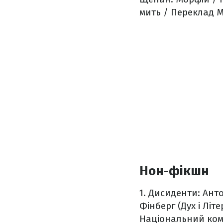
мить / Переклад М
Нон-фікшн
1. Дисиденти: Анто
Фінберг (Дух і Літе
Національний кому