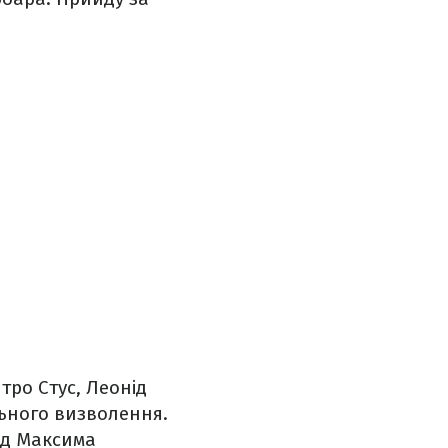
тро Стус, Леонід
льного визволення.
лад Максима