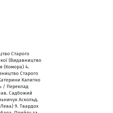
ицтво Старого
ької (Видавництво
я (Комора)
4.
авництво Старого
 Катерини Калитко
ь / Переклад
лав. Садбожий
льничук Аскольд.
 Лева)
9. Твардох
рбара. Прийду за