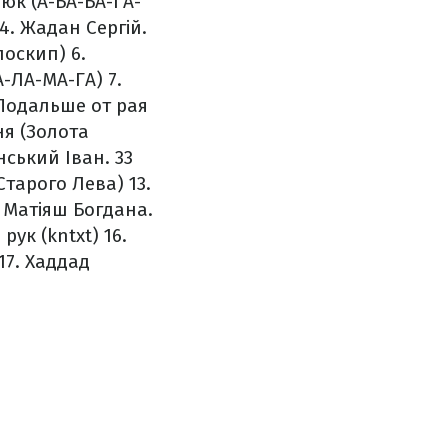
аюк (А-БА-БА-ГА-
4. Жадан Сергій.
олоскип)
6.
А-ЛА-МА-ГА)
7.
 Подальше от рая
ня (Золота
нський Іван. 33
Старого Лева)
13.
 Матіяш Богдана.
рук (kntxt)
16.
17. Хаддад