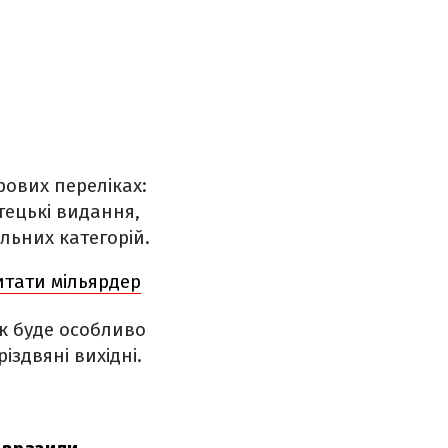
рових переліках:
тецькі видання,
альних категорій.
читати мільярдер
к буде особливо
іздвяні вихідні.