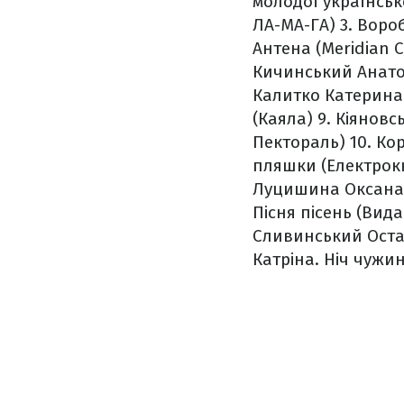
молодої українськ
ЛА-МА-ГА)
3. Вороб
Антена (Meridian C
Кичинський Анатол
Калитко Катерина
(Каяла)
9. Кіяновс
Пектораль)
10. Ко
пляшки (Електрок
Луцишина Оксана.
Пісня пісень (Вид
Сливинський Оста
Катріна. Ніч чужи