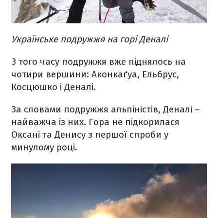
Українське подружжя на горі Деналі
З того часу подружжя вже піднялось на
чотири вершини: Аконкаґуа, Ельбрус,
Косцюшко і Деналі.
За словами подружжя альпіністів, Деналі –
найважча із них. Гора не підкорилася
Оксані та Денису з першої спроби у
минулому році.