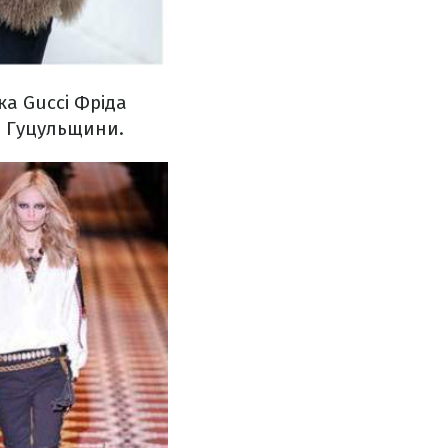
ка Gucci Фріда
а Гуцульщини.