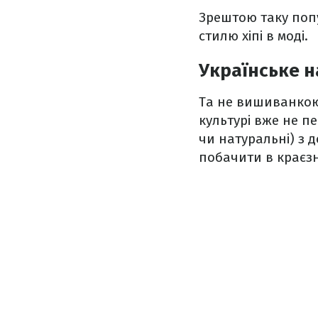
Зрештою таку поп
стилю хіпі в моді.
Українське н
Та не вишиванкою
культурі вже не п
чи натуральні) з 
побачити в краєз