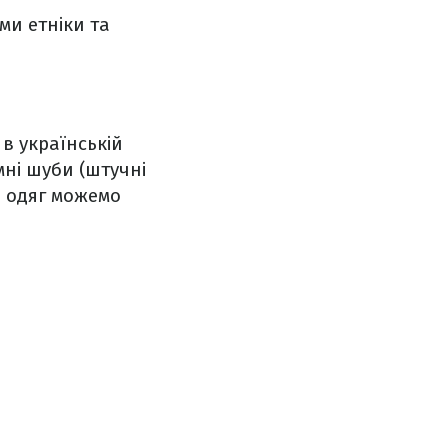
и етніки та
в українській
мні шуби (штучні
й одяг можемо