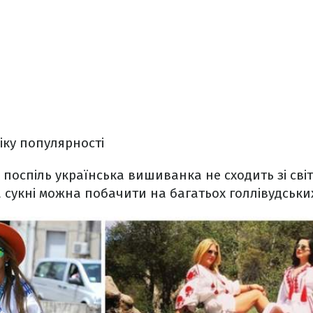
іку популярності
 поспіль українська вишиванка не сходить зі світ
 сукні можна побачити на багатьох голлівудських