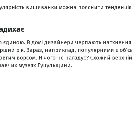
улярність вишиванки можна пояснити тенденціям
адихає
 єдиною. Відомі дизайнери черпають натхнення 
ерший рік. Зараз, наприклад, популярними є об’є
довгим ворсом. Нічого не нагадує? Схожий верхні
навчих музеях Гуцульщини.