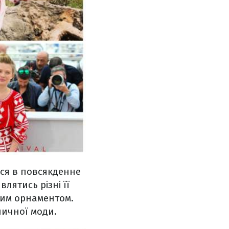
ися в повсякденне
влятись різні її
тим орнаментом.
личної моди.