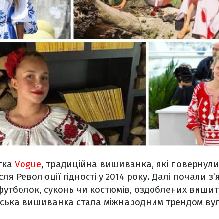
тка
Vogue
, традиційна вишиванка, які повернул
сля Революції гідності у 2014 року. Далі почали з’я
і футболок, суконь чи костюмів, оздоблених виши
їнська вишиванка стала міжнародним трендом ву