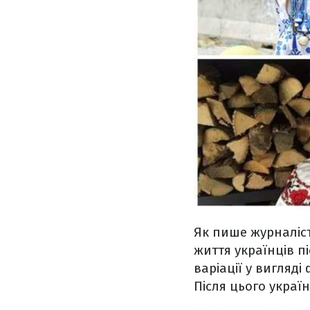
Як пише журналіс
життя українців пі
варіації у вигляд
Після цього укра