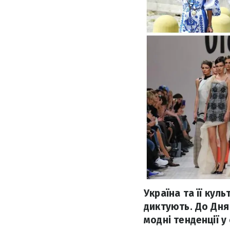
Україна та її куль
диктують. До Дня
модні тенденції у