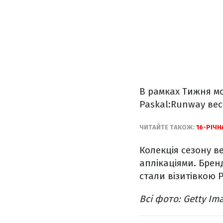
В рамках Тижня м
Paskal:Runway вес
ЧИТАЙТЕ ТАКОЖ:
16-РІЧН
Колекція сезону в
аплікаціями. Бре
стали візитівкою P
Всі фото: Getty Im