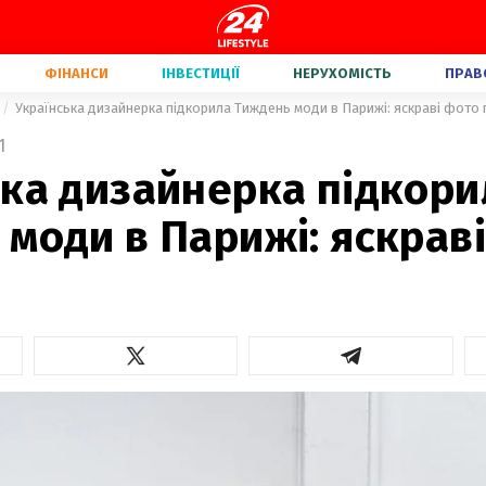
ФІНАНСИ
ІНВЕСТИЦІЇ
НЕРУХОМІСТЬ
ПРАВ
Українська дизайнерка підкорила Тиждень моди в Парижі: яскраві фото 
1
ька дизайнерка підкори
моди в Парижі: яскрав