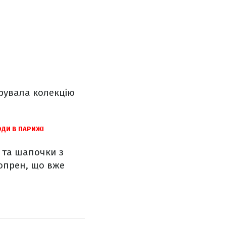
рувала колекцію
ОДИ В ПАРИЖІ
и та шапочки з
опрен, що вже