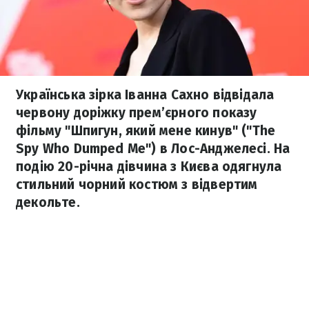
Українська зірка Іванна Сахно відвідала
червону доріжку прем’єрного показу
фільму "Шпигун, який мене кинув" ("The
Spy Who Dumped Me") в Лос-Анджелесі. На
подію 20-річна дівчина з Києва одягнула
стильний чорний костюм з відвертим
декольте.