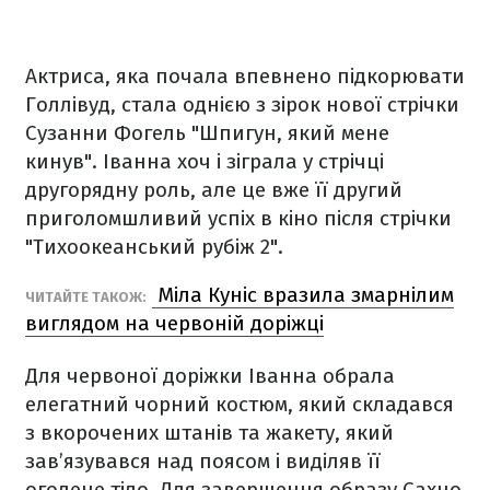
Актриса, яка почала впевнено підкорювати
Голлівуд, стала однією з зірок нової стрічки
Сузанни Фогель "Шпигун, який мене
кинув". Іванна хоч і зіграла у стрічці
другорядну роль, але це вже її другий
приголомшливий успіх в кіно після стрічки
"Тихоокеанський рубіж 2".
Міла Куніс вразила змарнілим
ЧИТАЙТЕ ТАКОЖ:
виглядом на червоній доріжці
Для червоної доріжки Іванна обрала
елегатний чорний костюм, який складався
з вкорочених штанів та жакету, який
зав’язувався над поясом і виділяв її
оголене тіло. Для завершення образу Сахно