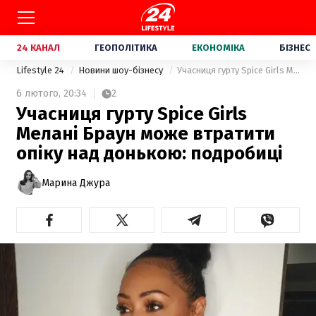
24 КАНАЛ
ГЕОПОЛІТИКА
ЕКОНОМІКА
БІЗНЕС
Lifestyle 24
Новини шоу-бізнесу
Учасниця гурту Spice Girls Мелані Браун може втратити опіку над донькою: подробиці
6 лютого,
20:34
2
Учасниця гурту Spice Girls
Мелані Браун може втратити
опіку над донькою: подробиці
Марина Джура