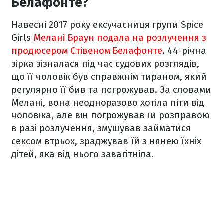
Белафонте?
Навесні 2017 року ексучасниця групи Spice
Girls
Мелані Браун подала на розлучення з
продюсером Стівеном Белафонте
. 44-річна
зірка зізналася під час судових розглядів,
що її чоловік був справжнім тираном, який
регулярно її бив та погрожував. За словами
Мелані, вона неодноразово хотіла піти від
чоловіка, але він погрожував їй розправою
в разі розлучення, змушував займатися
сексом втрьох, зраджував їй з нянею їхніх
дітей, яка від нього завагітніла.