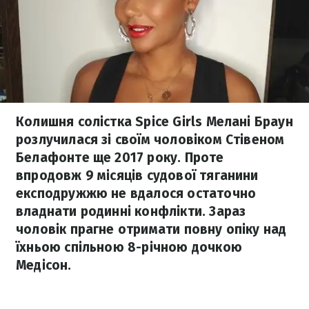
Колишня солістка Spice Girls Мелані Браун
розлучилася зі своїм чоловіком Стівеном
Белафонте ще 2017 року. Проте
впродовж 9 місяців судової тяганини
експодружжю не вдалося остаточно
владнати родинні конфлікти. Зараз
чоловік прагне отримати повну опіку над
їхньою спільною 8-річною дочкою
Медісон.