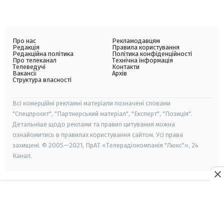
Про нас
Рекламодавцям
Редакція
Правила користування
Редакційна політика
Політика конфіденційності
Про телеканал
Технічна інформація
Телеведучі
Контакти
Вакансії
Архів
Структура власності
Всі комерційні рекламні матеріали позначені словами
"Спецпроєкт", "Партнерський матеріал", "Експерт", "Позиція".
Детальніше щодо реклами та правил цитування можна
ознайомитись в правилах користування сайтом. Усі права
захищені. © 2005—2021, ПрАТ «Телерадіокомпанія "Люкс"», 24
Канал.