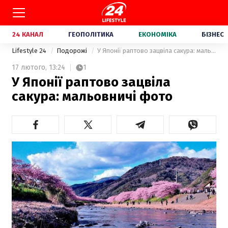
24 КАНАЛ
ГЕОПОЛІТИКА
ЕКОНОМІКА
БІЗНЕС
Lifestyle 24
Подорожі
У Японії раптово зацвіла сакура: мальовничі фото
17 лютого,
13:24
1
У Японії раптово зацвіла
сакура: мальовничі фото