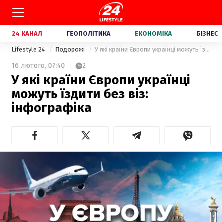
24 КАНАЛ
ГЕОПОЛІТИКА
ЕКОНОМІКА
БІЗНЕС
Lifestyle 24
Подорожі
У які країни Європи українці можуть їздити без віз: інфографіка
16 лютого,
07:40
2
У які країни Європи українці
можуть їздити без віз:
інфографіка