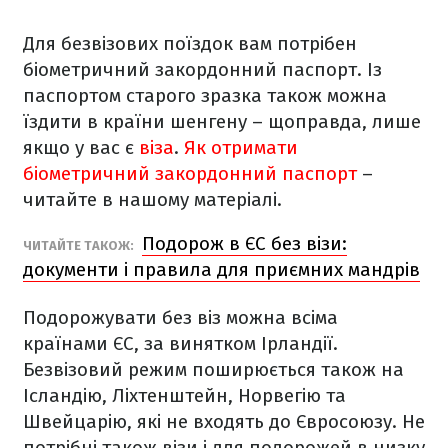
Для безвізових поїздок вам потрібен
біометричний закордонний паспорт. Із
паспортом старого зразка також можна
їздити в країни шенгену – щоправда, лише
якщо у вас є
віза
.
Як отримати
біометричний закордонний паспорт
–
читайте в нашому матеріалі.
Подорож в ЄС без візи:
ЧИТАЙТЕ ТАКОЖ:
документи і правила для приємних мандрів
Подорожувати без віз можна всіма
країнами ЄС, за винятком Ірландії.
Безвізовий режим поширюється також на
Ісландію, Ліхтенштейн, Норвегію та
Швейцарію, які не входять до Євросоюзу. Не
потрібні також візи і для подорожей в низку