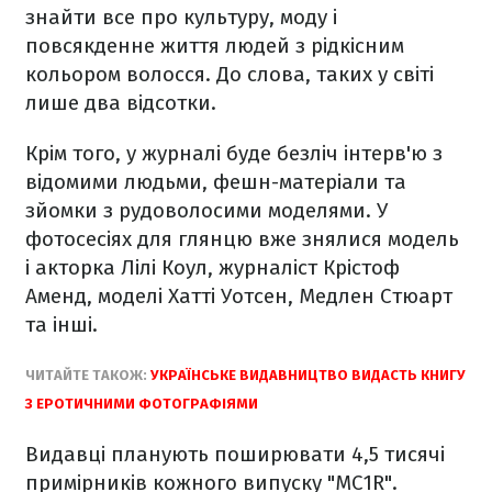
знайти все про культуру, моду і
повсякденне життя людей з рідкісним
кольором волосся. До слова, таких у світі
лише два відсотки.
Крім того, у журналі буде безліч інтерв'ю з
відомими людьми, фешн-матеріали та
зйомки з рудоволосими моделями. У
фотосесіях для глянцю вже знялися модель
і акторка Лілі Коул, журналіст Крістоф
Аменд, моделі Хатті Уотсен, Медлен Стюарт
та інші.
ЧИТАЙТЕ ТАКОЖ:
УКРАЇНСЬКЕ ВИДАВНИЦТВО ВИДАСТЬ КНИГУ
З ЕРОТИЧНИМИ ФОТОГРАФІЯМИ
Видавці планують поширювати 4,5 тисячі
примірників кожного випуску "MC1R".