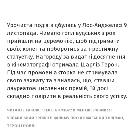
Урочиста подія відбулась у Лос-Анджелесі 9
листопада. Чимало голлівудських зірок
прийшли на церемонію, щоб підтримати
своїх колег та поборотись за престижну
статуетку. Нагороду за видатні досягнення
в кінематографі отримала Шарліз Терон.
Під час промови акторка не стримувала
свого захвату та зізналась, що, ставши
лауреатом численних премій, їй досі
складно повірити в реальність свого успіху.
ЧИТАЙТЕ ТАКОЖ: "СЕКС-БОМБА": В МЕРЕЖІ З'ЯВИВСЯ
УКРАЇНСЬКИЙ ТРЕЙЛЕР ФІЛЬМУ ПРО ДОМАГАННЯ З КІДМАН,
ТЕРОН І РОББІ