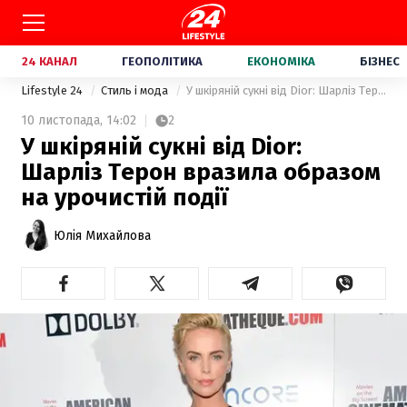
24 КАНАЛ
ГЕОПОЛІТИКА
ЕКОНОМІКА
БІЗНЕС
Lifestyle 24
Стиль і мода
У шкіряній сукні від Dior: Шарліз Терон вразила образом на урочистій події
10 листопада,
14:02
2
У шкіряній сукні від Dior:
Шарліз Терон вразила образом
на урочистій події
Юлія Михайлова