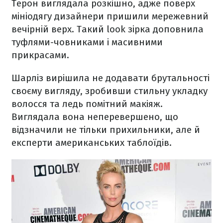
Терон виглядала розкішно, адже поверх
мініодягу дизайнери пришили мережевний
вечірній верх. Такий look зірка доповнила
туфлями-човниками і масивними
прикрасами.
Шарліз вирішила не додавати брутальності
своєму вигляду, зробивши стильну укладку
волосся та ледь помітний макіяж.
Виглядала вона неперевершено, що
відзначили не тільки прихильники, але й
експерти американських таблоїдів.