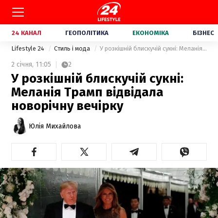
24 КАНАЛ
ГЕОПОЛІТИКА
ЕКОНОМІКА
БІЗНЕС
Lifestyle 24
Стиль і мода
У розкішній блискучій сукні: Меланія Трамп відвідала новорічну вечірку
2 січня,
11:05
2
У розкішній блискучій сукні:
Меланія Трамп відвідала
новорічну вечірку
Юлія Михайлова