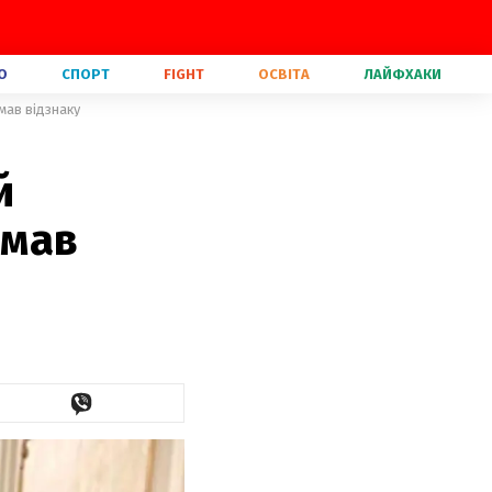
О
СПОРТ
FIGHT
ОСВІТА
ЛАЙФХАКИ
мав відзнаку
й
имав