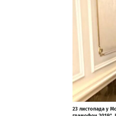
23 листопада у М
грамофон 2019". 