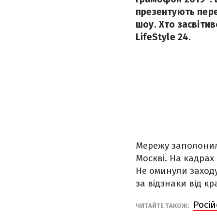
презентують перед
шоу. Хто засвітив
LifeStyle 24.
Мережу заполонили
Москві. На кадрах
Не оминули заходу 
за відзнаки від кр
Росій
ЧИТАЙТЕ ТАКОЖ: