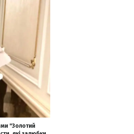
ями "Золотий
сти, які залюбки