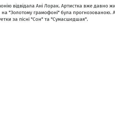
онію відвідала Ані Лорак. Артистка вже давно жи
ява на "Золотому грамофоні" була прогнозованою. 
етки за пісні "Сон" та "Сумасшедшая".