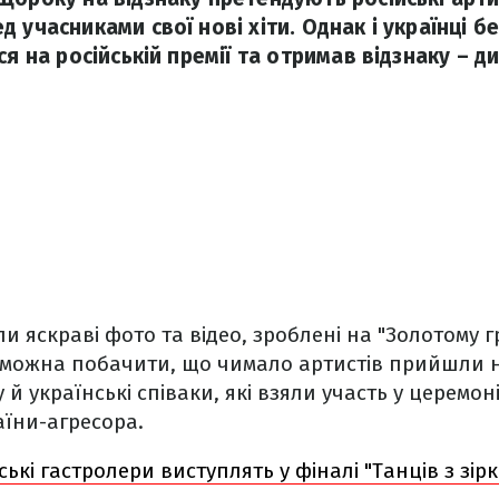
 учасниками свої нові хіти. Однак і українці бе
ся на російській премії та отримав відзнаку – ди
 яскраві фото та відео, зроблені на "Золотому г
 можна побачити, що чимало артистів прийшли на
й українські співаки, які взяли участь у церемон
аїни-агресора.
ські гастролери виступлять у фіналі "Танців з зір