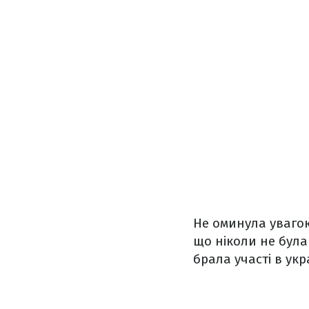
Не оминула увагою 
що ніколи не була
брала участі в укр