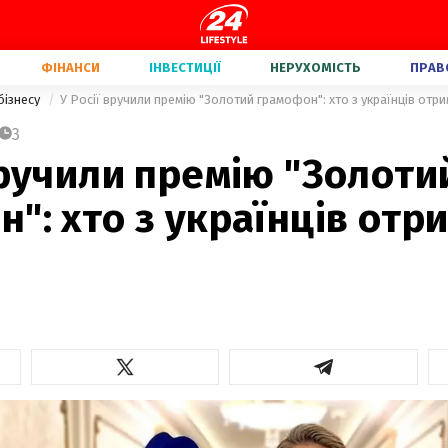
ФІНАНСИ
ІНВЕСТИЦІЇ
НЕРУХОМІСТЬ
ПРАВ
бізнесу
У Росії вручили премію "Золотий грамофон": хто з українців отри
3
вручили премію "Золоти
": хто з українців отр