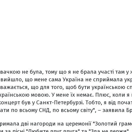
вачкою не була, тому що я не брала участі там у 
к вийшло, що мене сама Україна не сприймала ук
важається, що для того, щоб бути українською сп
українською мовою. У мене їх немає. Плюс, коли я
онцерт був у Санкт-Петербурзі. Тобто, я від почат
ти по всьому СНД, по всьому світу", – заявила Б
римала дві нагороди на церемонії "Золотий грам
и за пісні "Любите друг друга" та "Зла не держи".