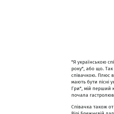
"Я українською спі
року", або що. Та
співачкою. Плюс в
мають бути пісні 
Гри", мій перший к
почала гастролюва
Співачка також от
Вірі Брежнєвій дал