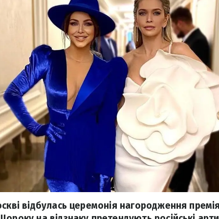
оскві відбулась церемонія нагородження премі
Щороку на відзнаку претендують російські арти