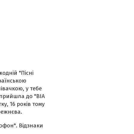
жодній "Пісні
раїнською
івачкою, у тебе
 прийшла до "ВІА
ку, 16 років тому
режнєва.
офон". Відзнаки