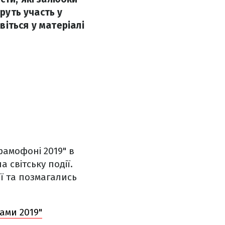
руть участь у
віться у матеріалі
рамофоні 2019" в
 світську події.
ії та позмагались
ками 2019"