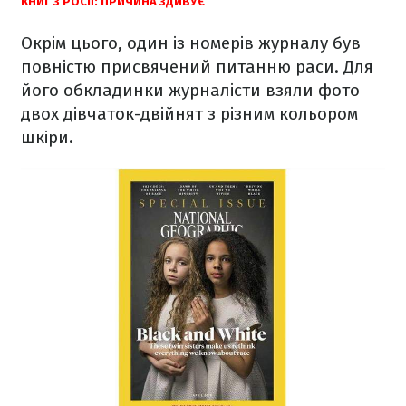
КНИГ З РОСІЇ: ПРИЧИНА ЗДИВУЄ
Окрім цього, один із номерів журналу був
повністю присвячений питанню раси. Для
його обкладинки журналісти взяли фото
двох дівчаток-двійнят з різним кольором
шкіри.