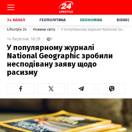
24 КАНАЛ
ГЕОПОЛІТИКА
ЕКОНОМІКА
БІЗНЕС
Lifestyle 24
Новини світу
У популярному журналі National Geographic зробили несподівану заяву щодо расизму
14 березня,
10:29
1
У популярному журналі
National Geographic зробили
несподівану заяву щодо
расизму