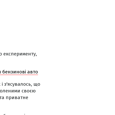
о експерименту,
 бензинові авто
 і з'ясувалось, що
воленими своєю
 та приватне