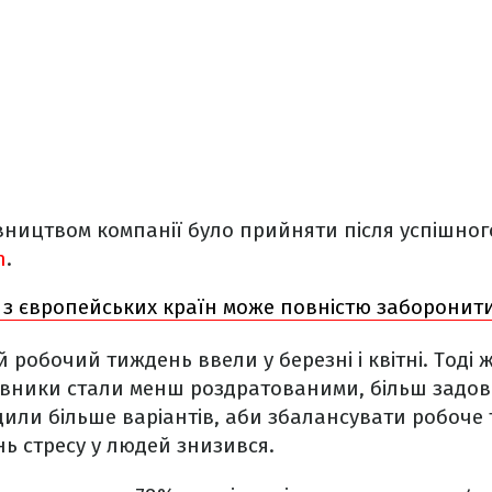
вництвом компанії було прийняти після успішног
n
.
 з європейських країн може повністю заборонити
робочий тиждень ввели у березні і квітні. Тоді ж
цівники стали менш роздратованими, більш задо
или більше варіантів, аби збалансувати робоче
нь стресу у людей знизився.