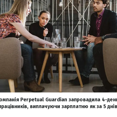
 компанія Perpetual Guardian запровадила 4-де
працівників, виплачуючи зарплатню як за 5 дні