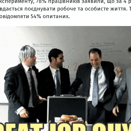
ксперименту, 78% працівників заявили, що за 4 
вдається поєднувати робоче та особисте життя. Т
повідомляти 54% опитаних.