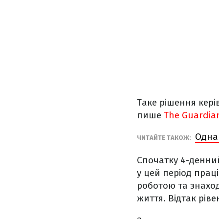
Таке рішення кері
пише
The Guardia
Одна
ЧИТАЙТЕ ТАКОЖ:
Спочатку 4-денний 
у цей період пра
роботою та знаход
життя. Відтак ріве