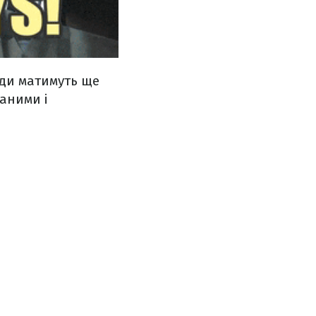
ди матимуть ще
аними і