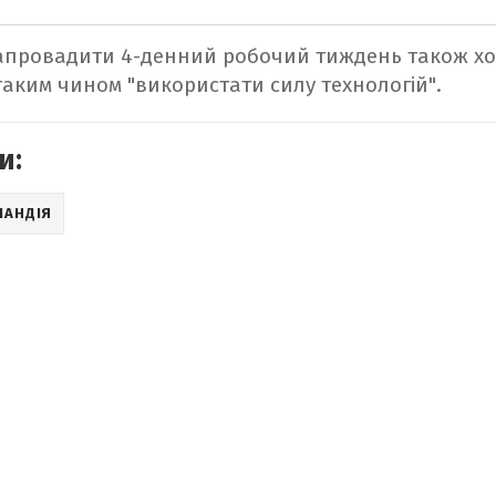
запровадити 4-денний робочий тиждень також хо
і таким чином "використати силу технологій".
и:
ЛАНДІЯ