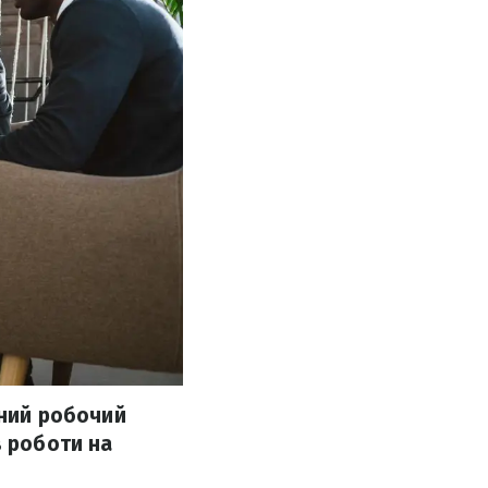
нний робочий
в роботи на