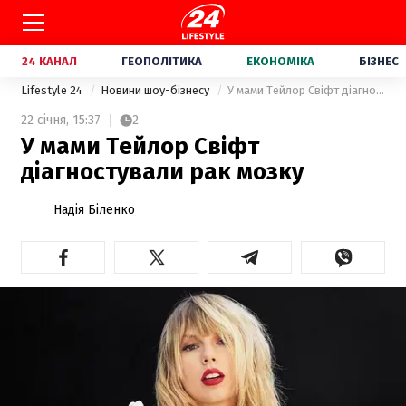
24 КАНАЛ
ГЕОПОЛІТИКА
ЕКОНОМІКА
БІЗНЕС
Lifestyle 24
Новини шоу-бізнесу
У мами Тейлор Свіфт діагностували рак мозку
22 січня,
15:37
2
У мами Тейлор Свіфт
діагностували рак мозку
Надія Біленко