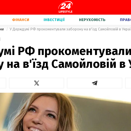
ФІНАНСИ
ІНВЕСТИЦІЇ
НЕРУХОМІСТЬ
ПРАВ
їни
У Держдумі РФ прокоментували заборону на в'їзд Самойловій в Укра
1
умі РФ прокоментувал
 на в'їзд Самойловій в