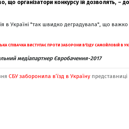
о, що організатори конкурсу їй дозволять,
– до
ція в Україні "так швидко деградувала", що важко
ЬКА СПІВАЧКА ВИСТУПАЄ ПРОТИ ЗАБОРОНИ В'ЇЗДУ САМОЙЛОВІЙ В УК
альний медіапартнер Євробачення-2017
зня
СБУ заборонила в’їзд в Україну
представниці Р