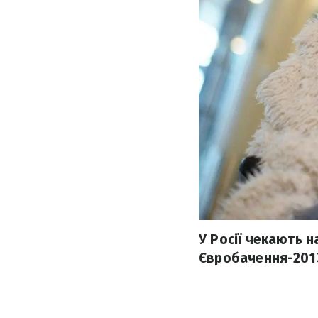
У Росії чекають н
Євробачення-201