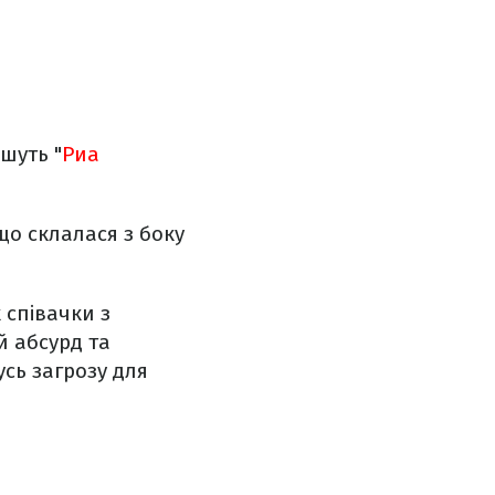
шуть "
Риа
 що склалася з боку
 співачки з
й абсурд та
сь загрозу для