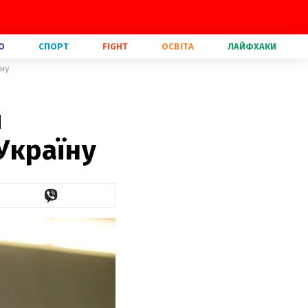
О
СПОРТ
FIGHT
ОСВІТА
ЛАЙФХАКИ
їну
и
 Україну