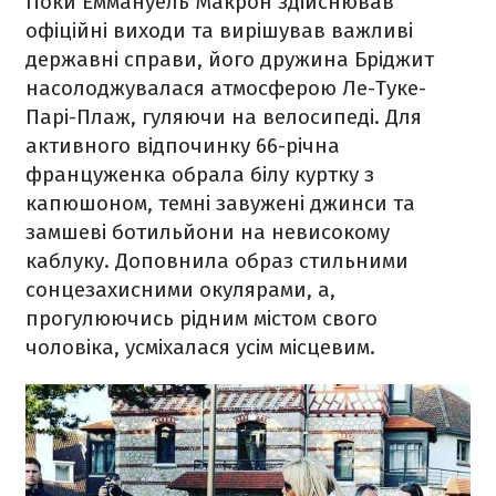
Поки Еммануель Макрон здійснював
офіційні виходи та вирішував важливі
державні справи, його дружина Бріджит
насолоджувалася атмосферою Ле-Туке-
Парі-Плаж, гуляючи на велосипеді. Для
активного відпочинку 66-річна
француженка обрала білу куртку з
капюшоном, темні завужені джинси та
замшеві ботильйони на невисокому
каблуку. Доповнила образ стильними
сонцезахисними окулярами, а,
прогулюючись рідним містом свого
чоловіка, усміхалася усім місцевим.