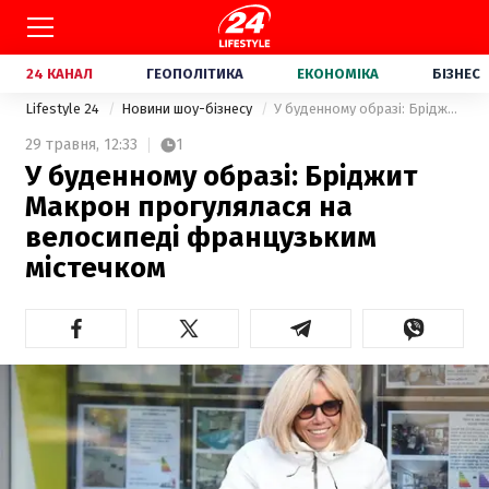
24 КАНАЛ
ГЕОПОЛІТИКА
ЕКОНОМІКА
БІЗНЕС
Lifestyle 24
Новини шоу-бізнесу
У буденному образі: Бріджит Макрон прогулялася на велосипеді французьким містечком
29 травня,
12:33
1
У буденному образі: Бріджит
Макрон прогулялася на
велосипеді французьким
містечком