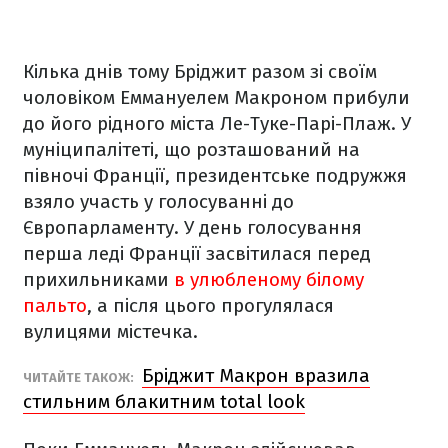
Кілька днів тому Бріджит разом зі своїм
чоловіком Еммануелем Макроном прибули
до його рідного міста Ле-Туке-Парі-Плаж. У
муніципалітеті, що розташований на
півночі Франції, президентське подружжя
взяло участь у голосуванні до
Європарламенту. У день голосування
перша леді Франції засвітилася перед
прихильниками
в улюбленому білому
пальто
, а після цього прогулялася
вулицями містечка.
Бріджит Макрон вразила
ЧИТАЙТЕ ТАКОЖ:
стильним блакитним total look