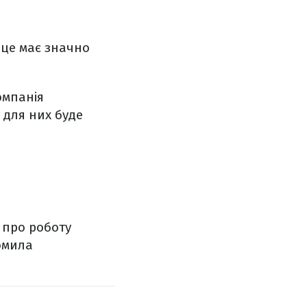
 це має значно
омпанія
 для них буде
 про роботу
домила