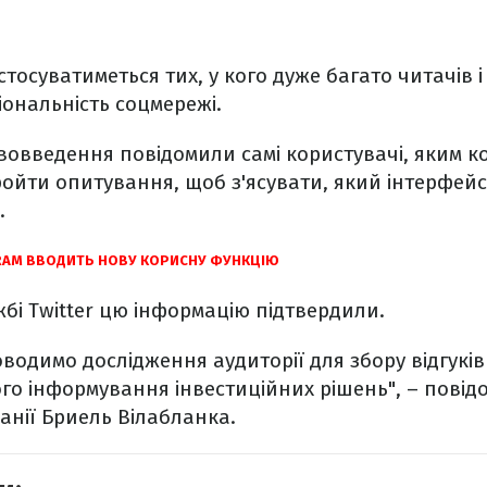
тосуватиметься тих, у кого дуже багато читачів і
ональність соцмережі.
вовведення повідомили самі користувачі, яким к
йти опитування, щоб з'ясувати, який інтерфейс
.
RAM ВВОДИТЬ НОВУ КОРИСНУ ФУНКЦІЮ
жбі Twitter цю інформацію підтвердили.
водимо дослідження аудиторії для збору відгуків
щого інформування інвестиційних рішень", – пові
нії Бриель Вілабланка.