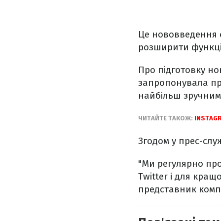
Це нововведення с
розширити функці
Про підготовку но
запропонувала про
найбільш зручним
ЧИТАЙТЕ ТАКОЖ:
INSTAG
Згодом у прес-слу
"Ми регулярно про
Twitter і для кра
представник компа