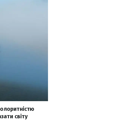
колоритністю
зати світу