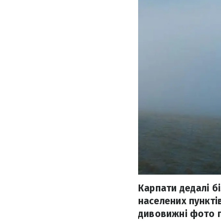
Карпати дедалі б
населених пунктів
дивовижні фото пр