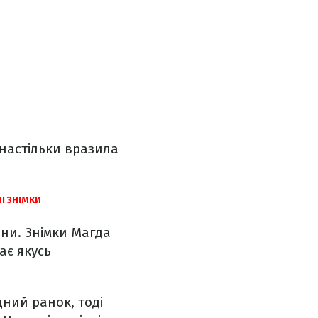
 настільки вразила
І ЗНІМКИ
ни. Знімки Магда
ає якусь
дний ранок, тоді