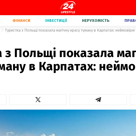
ФІНАНСИ
ІНВЕСТИЦІЇ
НЕРУХОМІСТЬ
ПРАВ
Туристка з Польщі показала магічну красу туману в Карпатах: неймовірн
 з Польщі показала маг
ману в Карпатах: неймо