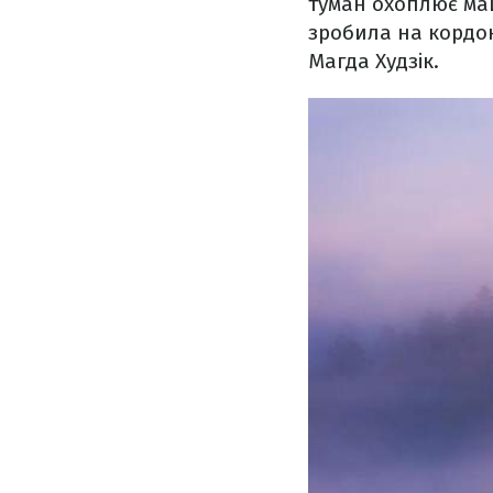
туман охоплює май
зробила на кордон
Магда Худзік.