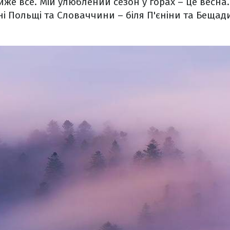
же все. Мій улюблений сезон у горах – це весна. 
і Польщі та Словаччини – біля П'єніни та Бещади