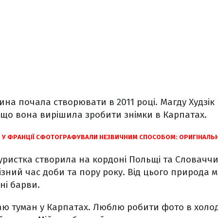
чина почала створювати в 2011 році. Магду Худзік
і, що вона вирішила зробити знімки в Карпатах.
 У ФРАНЦІЇ СФОТОГРАФУВАЛИ НЕЗВИЧНИМ СПОСОБОМ: ОРИГІНАЛЬН
уристка створила на кордоні Польщі та Словаччи
ізний час доби та пору року. Від цього природа м
зні барви.
імаю туман у Карпатах. Люблю робити фото в холо