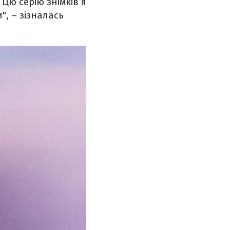
Цю серію знімків я
", – зізналась