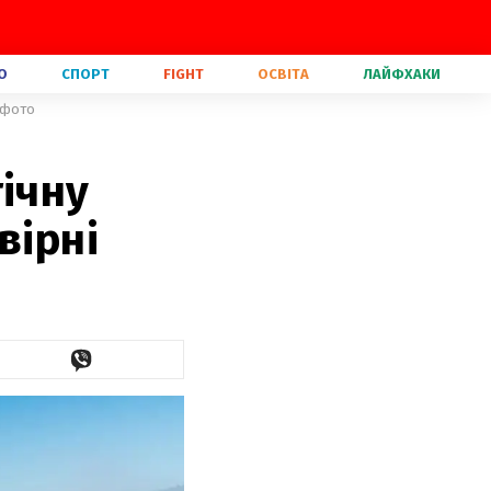
О
СПОРТ
FIGHT
ОСВІТА
ЛАЙФХАКИ
і фото
ічну
вірні