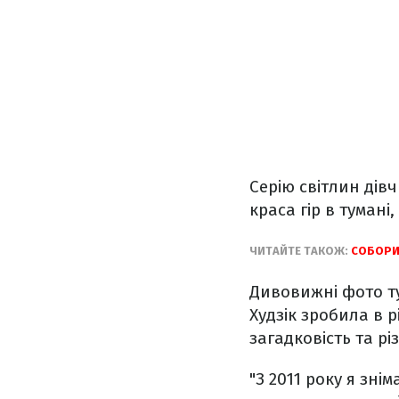
Серію світлин дів
краса гір в туман
ЧИТАЙТЕ ТАКОЖ:
СОБОРИ
Дивовижні фото т
Худзік зробила в р
загадковість та рі
"З 2011 року я зн