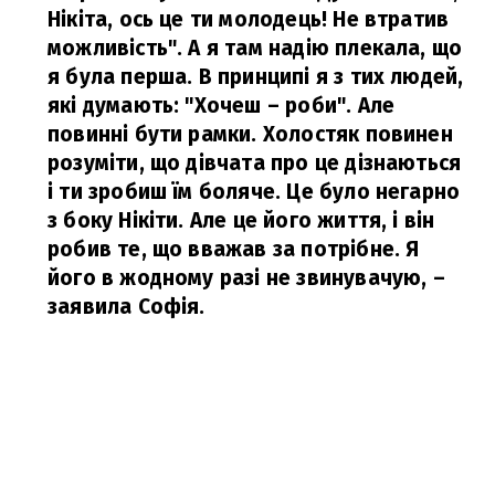
Нікіта, ось це ти молодець! Не втратив
можливість". А я там надію плекала, що
я була перша. В принципі я з тих людей,
які думають: "Хочеш – роби". Але
повинні бути рамки. Холостяк повинен
розуміти, що дівчата про це дізнаються
і ти зробиш їм боляче. Це було негарно
з боку Нікіти. Але це його життя, і він
робив те, що вважав за потрібне. Я
його в жодному разі не звинувачую,
–
заявила Софія.