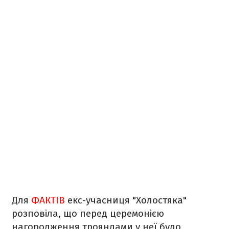
Для
ФАКТІВ
екс-учасниця "Холостяка"
розповіла, що перед церемонією
нагородження трояндами у неї було