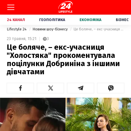
24 КАНАЛ
ГЕОПОЛІТИКА
ЕКОНОМІКА
БІЗНЕС
Lifestyle 24
Новини шоу-бізнесу
Це боляче, – екс-учасниця "Холостяка" прокоментувала поцілунки Добриніна з іншими дівчатами
23 травня,
15:21
3
Це боляче, – екс-учасниця
"Холостяка" прокоментувала
поцілунки Добриніна з іншими
дівчатами