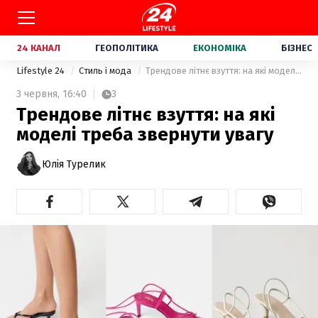
24 КАНАЛ
ГЕОПОЛІТИКА
ЕКОНОМІКА
БІЗНЕС
Lifestyle 24
Стиль і мода
Трендове літнє взуття: на які моделі треба звернути увагу
3 червня,
16:40
3
Трендове літнє взуття: на які
моделі треба звернути увагу
Юлія Турелик