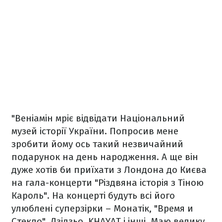
"Веніамін мріє відвідати Національний
музей історії України. Попросив мене
зробити йому ось такий незвичайний
подарунок на день народження. А ще він
дуже хотів би приїхати з Лондона до Києва
на гала-концерти "Різдвяна історія з Тіною
Кароль". На концерті будуть всі його
улюблені суперзірки – Монатік, "Время и
Стекло", Дзідзьо, KHAYAT і інші. Маю велику