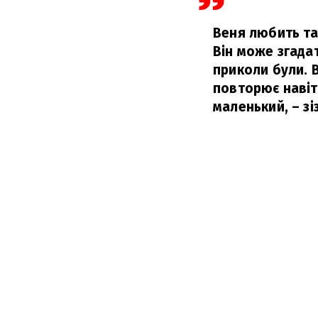
Веня любить тат
Він може згадат
приколи були. В
повторює навіть
маленький,
– зі