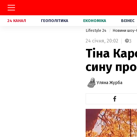
24 КАНАЛ
ГЕОПОЛІТИКА
ЕКОНОМІКА
БІЗНЕС
Lifestyle 24
Новини шоу-
24 січня,
20:02
3
Тіна Кар
сину про
Уляна Журба