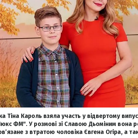
ка Тіна Кароль взяла участь у відвертому випу
Люкс ФМ". У розмові зі Славою Дьоміним вона р
в’язане з втратою чоловіка Євгена Огіра, а та