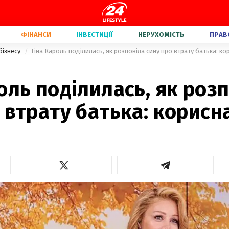
ФІНАНСИ
ІНВЕСТИЦІЇ
НЕРУХОМІСТЬ
ПРАВ
бізнесу
Тіна Кароль поділилась, як розповіла сину про втрату батька: к
оль поділилась, як роз
 втрату батька: корисн