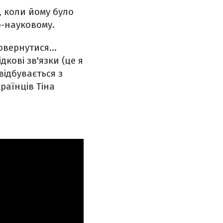
, коли йому було
о-науковому.
 повернутися…
дкові зв'язки (це я
відбувається з
раїнців Тіна