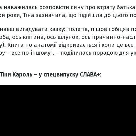
а наважилась розповісти сину про втрату батька
и роки, Тіна зазначила, що підійшла до цього п
инаєш вигадувати казку: полетів, пішов і обіцяв
оба, ось клітина, ось шлунок, ось причинно-наслі
у). Книга по анатомії відкривається і коли це все 
ру – все по-іншому", – поділилась порадою для ук
Тіни Кароль – у спецвипуску СЛАВА+: