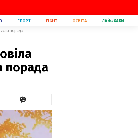
О
СПОРТ
FIGHT
ОСВІТА
ЛАЙФХАКИ
орисна порада
повіла
а порада