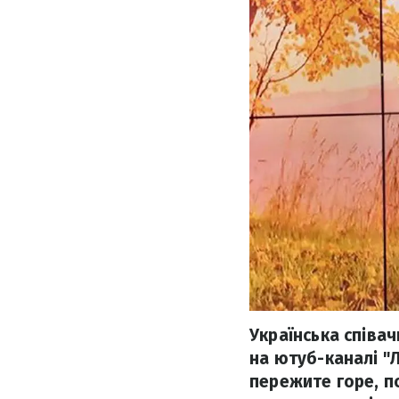
Українська співач
на ютуб-каналі "
пережите горе, по