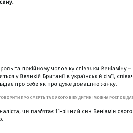
сину.
роль та покійному чоловіку співачки Веніаміну – 1
ться у Великій Британії в українській сім’ї, спів
відає про себе як про дуже домашню жінку.
 ГОВОРИТИ ПРО СМЕРТЬ ТА З ЯКОГО ВІКУ ДИТИНІ МОЖНА РОЗПОВІДА
аліста, чи пам'ятає 11-річний син Веніамін свого
о.