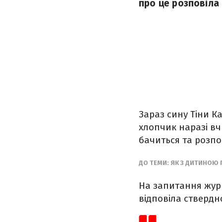
про це розповіла 
Зараз сину Тіни Ка
хлопчик наразі вчи
бачиться та розпо
ДО ТЕМИ: ЯК З ДИТИНОЮ
На запитання журн
відповіла ствердн