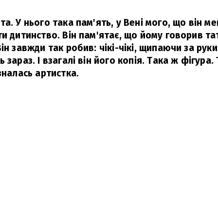
а. У нього така пам'ять, у Вені мого, що він м
и дитинство. Він пам'ятає, що йому говорив тат
ін завжди так робив: чікі-чікі, щипаючи за руки.
 зараз. І взагалі він його копія. Така ж фігура
зналась артистка.