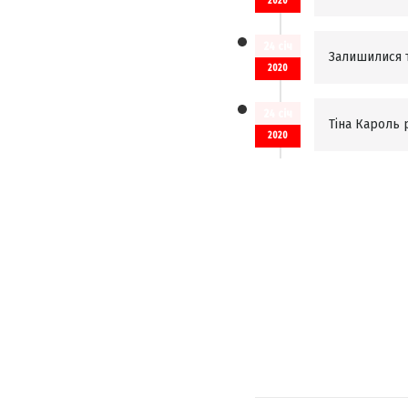
2020
24 січ
Залишилися т
2020
24 січ
Тіна Кароль 
2020