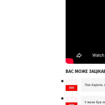
ВАС МОЖЕ ЗАЦІКА
23 січ
Тіна Кароль 
2020
24 січ
У мене був п