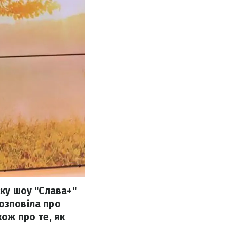
ску шоу "Слава+"
озповіла про
кож про те, як