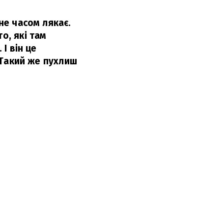
ене часом лякає.
о, які там
 І він це
. Такий же пухлиш