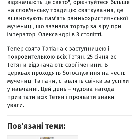
відзначають це свято", орієнтуйтеся більше
на слов'янську традицію святкування, де
вшановують пам'ять ранньохристиянської
мучениці, що зазнала тортур за віру при
імператорі Олександрі в 3 столітті.
Тепер свята Татіана є заступницею і
покровителькою всіх Тетян. 25 січня всі
Тетяни відзначають свої іменини. В
церквах проходять богослужіння на честь
мучениці Татіани, ставлять свічки за успіхи
у навчанні. Цей день – чудова нагода
привітати всіх Тетян і проявити знаки
уваги.
Пов'язані теми: