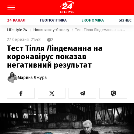
24 КАНАЛ
ГЕОПОЛІТИКА
ЕКОНОМІКА
БІЗНЕС
Lifestyle 24
Новини шоу-бізнесу
Тест Тілля Ліндеманна на коронавірус показав негативний результат
27 березня,
21:48
2
Тест Тілля Ліндеманна на
коронавірус показав
негативний результат
Марина Джура