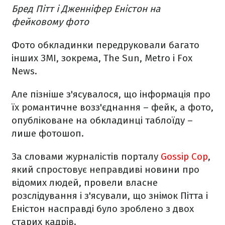
Бред Пітт і Дженніфер Еністон на
фейковому фото
Фото обкладинки передруковали багато
інших ЗМІ, зокрема, The Sun, Metro і Fox
News.
Але пізніше з'ясувалося, що інформація про
їх романтичне возз'єднання – фейк, а фото,
опубліковане на обкладинці таблоїду –
лише фотошоп.
За словами журналістів порталу
Gossip Cop
,
який спростовує неправдиві новини про
відомих людей, провели власне
розслідування і з'ясували, що знімок Пітта і
Еністон насправді було зроблено з двох
старих кадрів.