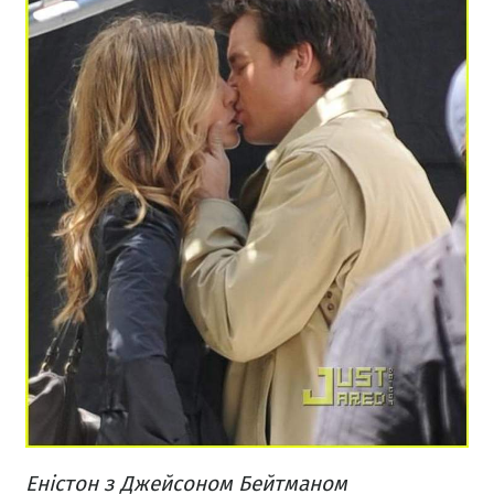
Еністон з Джейсоном Бейтманом