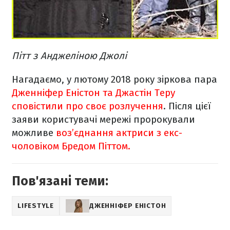
Пітт з Анджеліною Джолі
Нагадаємо, у лютому 2018 року зіркова пара
Дженніфер Еністон та Джастін Теру
сповістили про своє розлучення
.
Після цієї
заяви користувачі мережі пророкували
можливе
воз’єднання актриси з екс-
чоловіком Бредом Піттом.
Пов'язані теми:
LIFESTYLE
ДЖЕННІФЕР ЕНІСТОН