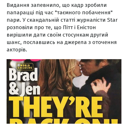
Видання запевнило, що кадр зробили
папарацці під час "таємного побачення"
пари. У скандальній статті журналісти Star
розповіли про те, що Пітт і Еністон
вирішили дати своїм стосункам другий
шанс, пославшись на джерела з оточення
акторів.