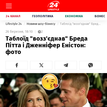
24 КАНАЛ
ГЕОПОЛІТИКА
ЕКОНОМІКА
БІЗНЕС
Lifestyle 24
Новини шоу-бізнесу
Таблоїд "возз'єднав" Бреда Пітта і Дженніфер Еністон: фото
26 березня,
18:10
2
Таблоїд "возз'єднав" Бреда
Пітта і Дженніфер Еністон:
фото